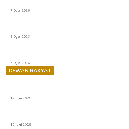
Tiga anggota polis maut ketika bantu rakan terkena
renjatan elektrik
7 Ogos 2026
PERHILITAN pantau gajah dengan dron, elak kemalangan
berulang
5 Ogos 2026
Dua pelajar maut, tercampak ke laluan bertentangan di
Temerloh
5 Ogos 2026
DEWAN RAKYAT
RUU statistik 2026 lulus, era baharu pengurusan data
negara bermula
17 Julai 2026
Sasar 70 peratus mahasiswa dapat kolej kediaman
menjelang 2035
13 Julai 2026