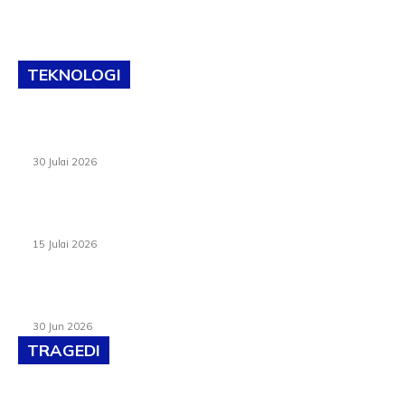
TEKNOLOGI
TVET bukan lagi pilihan kedua! Negeri Sembilan cari bakat
hingga ke pelosok kampung
30 Julai 2026
Pelantikan Liew perkukuh agenda teknologi, perolehan
strategik negara
15 Julai 2026
Pasport Malaysia kini lebih kebal dipalsukan, Anwar lancar
PMA baharu dengan 94 ciri keselamatan
30 Jun 2026
TRAGEDI