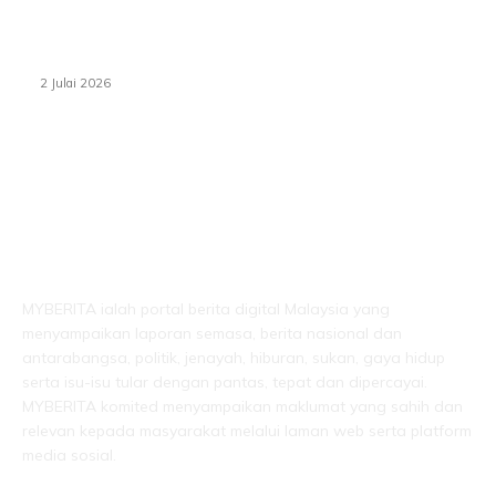
‘Smart Lane’ kurangkan kesesakan hingga 50 peratus,
terbukti berkesan sejak 2023
2 Julai 2026
LEBIH DARI SEKADAR BERITA!
MYBERITA ialah portal berita digital Malaysia yang
menyampaikan laporan semasa, berita nasional dan
antarabangsa, politik, jenayah, hiburan, sukan, gaya hidup
serta isu-isu tular dengan pantas, tepat dan dipercayai.
MYBERITA komited menyampaikan maklumat yang sahih dan
relevan kepada masyarakat melalui laman web serta platform
media sosial.