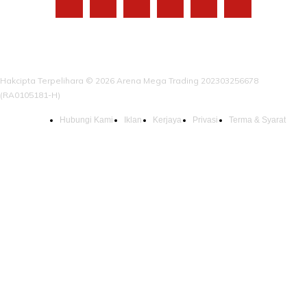
Hakcipta Terpelihara © 2026 Arena Mega Trading 202303256678
(RA0105181-H)
Hubungi Kami
Iklan
Kerjaya
Privasi
Terma & Syarat