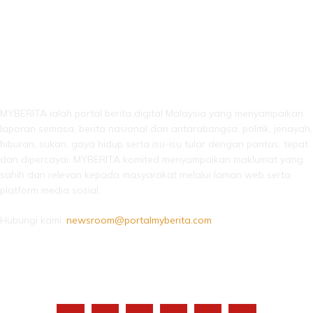
LEBIH DARI SEKADAR BERITA!
MYBERITA ialah portal berita digital Malaysia yang menyampaikan
laporan semasa, berita nasional dan antarabangsa, politik, jenayah,
hiburan, sukan, gaya hidup serta isu-isu tular dengan pantas, tepat
dan dipercayai. MYBERITA komited menyampaikan maklumat yang
sahih dan relevan kepada masyarakat melalui laman web serta
platform media sosial.
Hubungi kami:
newsroom@portalmyberita.com
IKUTI KAMI