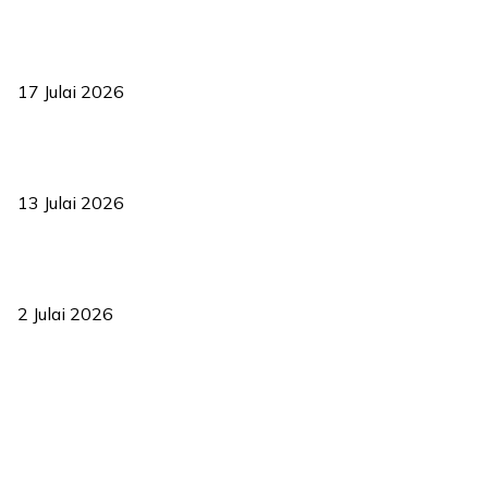
RUU statistik 2026 lulus, era baharu pengurusan data negara
bermula
17 Julai 2026
Sasar 70 peratus mahasiswa dapat kolej kediaman menjelang
2035
13 Julai 2026
‘Smart Lane’ kurangkan kesesakan hingga 50 peratus, terbukti
berkesan sejak 2023
2 Julai 2026