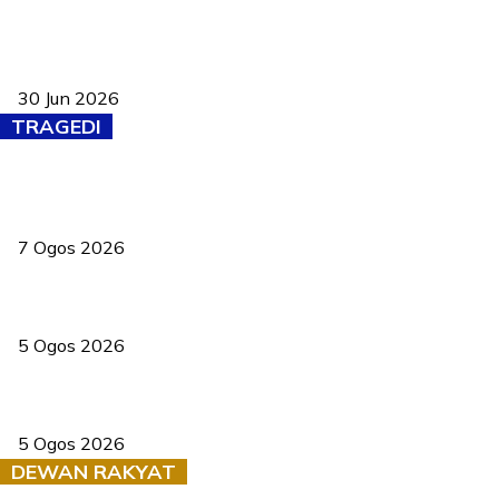
Pasport Malaysia kini lebih kebal dipalsukan, Anwar lancar PMA
baharu dengan 94 ciri keselamatan
30 Jun 2026
TRAGEDI
Tiga anggota polis maut ketika bantu rakan terkena renjatan
elektrik
7 Ogos 2026
PERHILITAN pantau gajah dengan dron, elak kemalangan berulang
5 Ogos 2026
Dua pelajar maut, tercampak ke laluan bertentangan di Temerloh
5 Ogos 2026
DEWAN RAKYAT