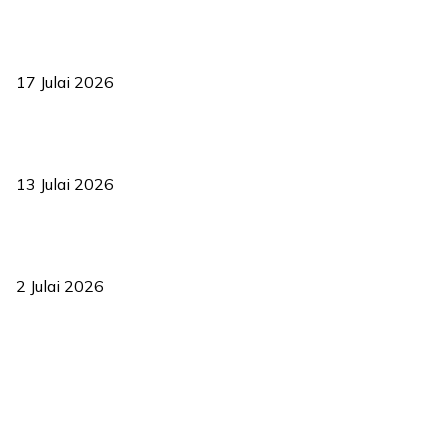
RUU statistik 2026 lulus, era baharu pengurusan data negara
bermula
17 Julai 2026
Sasar 70 peratus mahasiswa dapat kolej kediaman menjelang
2035
13 Julai 2026
‘Smart Lane’ kurangkan kesesakan hingga 50 peratus, terbukti
berkesan sejak 2023
2 Julai 2026