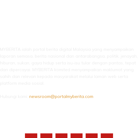
LEBIH DARI SEKADAR BERITA!
MYBERITA ialah portal berita digital Malaysia yang menyampaikan
laporan semasa, berita nasional dan antarabangsa, politik, jenayah,
hiburan, sukan, gaya hidup serta isu-isu tular dengan pantas, tepat
dan dipercayai. MYBERITA komited menyampaikan maklumat yang
sahih dan relevan kepada masyarakat melalui laman web serta
platform media sosial.
Hubungi kami:
newsroom@portalmyberita.com
IKUTI KAMI