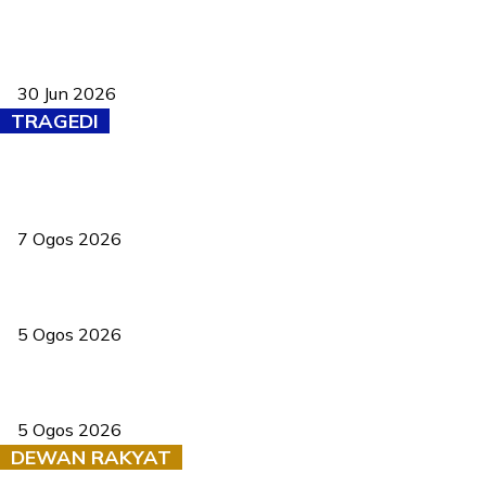
Pasport Malaysia kini lebih kebal dipalsukan, Anwar lancar PMA
baharu dengan 94 ciri keselamatan
30 Jun 2026
TRAGEDI
Tiga anggota polis maut ketika bantu rakan terkena renjatan
elektrik
7 Ogos 2026
PERHILITAN pantau gajah dengan dron, elak kemalangan berulang
5 Ogos 2026
Dua pelajar maut, tercampak ke laluan bertentangan di Temerloh
5 Ogos 2026
DEWAN RAKYAT