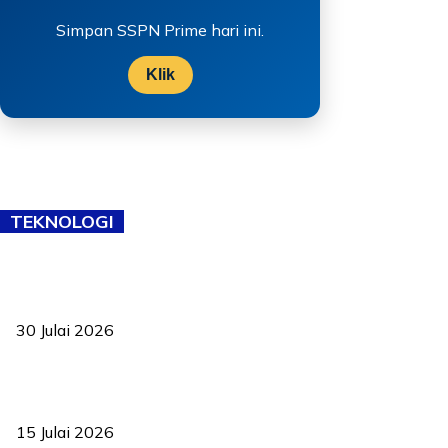
Simpan SSPN Prime hari ini.
Klik
TEKNOLOGI
TVET bukan lagi pilihan kedua! Negeri Sembilan cari bakat hingga
ke pelosok kampung
30 Julai 2026
Pelantikan Liew perkukuh agenda teknologi, perolehan strategik
negara
15 Julai 2026