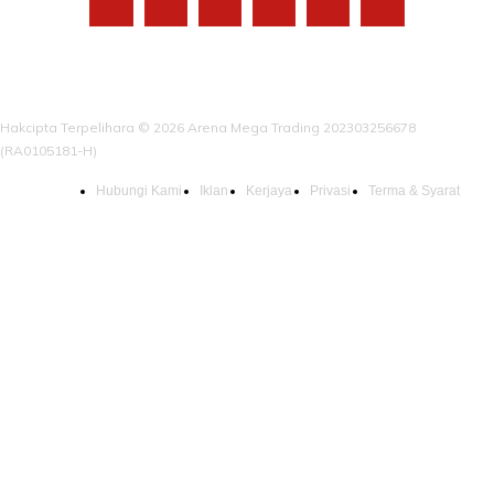
Hakcipta Terpelihara © 2026 Arena Mega Trading 202303256678
(RA0105181-H)
Hubungi Kami
Iklan
Kerjaya
Privasi
Terma & Syarat