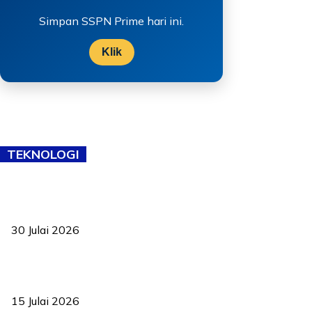
Simpan SSPN Prime hari ini.
Klik
TEKNOLOGI
TVET bukan lagi pilihan kedua! Negeri Sembilan cari bakat hingga
ke pelosok kampung
30 Julai 2026
Pelantikan Liew perkukuh agenda teknologi, perolehan strategik
negara
15 Julai 2026