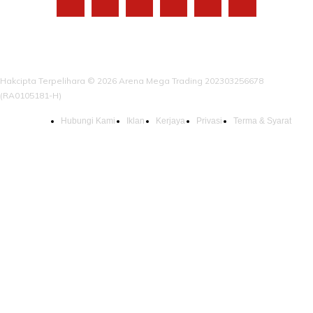
Hakcipta Terpelihara © 2026 Arena Mega Trading 202303256678
(RA0105181-H)
Hubungi Kami
Iklan
Kerjaya
Privasi
Terma & Syarat