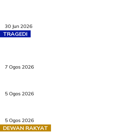
Pasport Malaysia kini lebih kebal dipalsukan, Anwar lancar PMA
baharu dengan 94 ciri keselamatan
30 Jun 2026
TRAGEDI
Tiga anggota polis maut ketika bantu rakan terkena renjatan
elektrik
7 Ogos 2026
PERHILITAN pantau gajah dengan dron, elak kemalangan berulang
5 Ogos 2026
Dua pelajar maut, tercampak ke laluan bertentangan di Temerloh
5 Ogos 2026
DEWAN RAKYAT