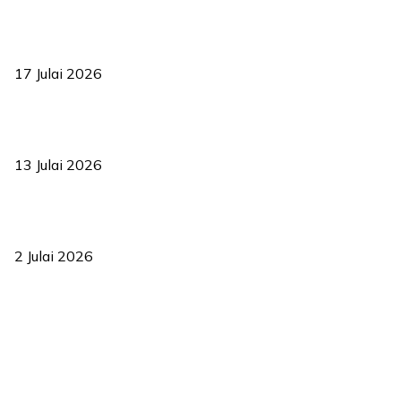
RUU statistik 2026 lulus, era baharu pengurusan data negara
bermula
17 Julai 2026
Sasar 70 peratus mahasiswa dapat kolej kediaman menjelang
2035
13 Julai 2026
‘Smart Lane’ kurangkan kesesakan hingga 50 peratus, terbukti
berkesan sejak 2023
2 Julai 2026