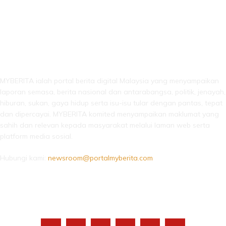
LEBIH DARI SEKADAR BERITA!
MYBERITA ialah portal berita digital Malaysia yang menyampaikan
laporan semasa, berita nasional dan antarabangsa, politik, jenayah,
hiburan, sukan, gaya hidup serta isu-isu tular dengan pantas, tepat
dan dipercayai. MYBERITA komited menyampaikan maklumat yang
sahih dan relevan kepada masyarakat melalui laman web serta
platform media sosial.
Hubungi kami:
newsroom@portalmyberita.com
IKUTI KAMI