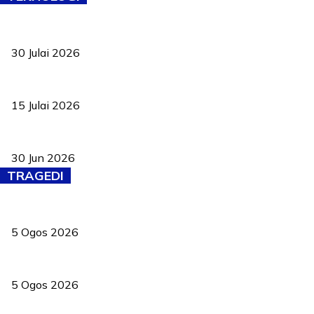
TVET bukan lagi pilihan kedua! Negeri Sembilan cari bakat hingg
30 Julai 2026
Pelantikan Liew perkukuh agenda teknologi, perolehan strategik 
15 Julai 2026
Pasport Malaysia kini lebih kebal dipalsukan, Anwar lancar PMA b
30 Jun 2026
TRAGEDI
PERHILITAN pantau gajah dengan dron, elak kemalangan berulang
5 Ogos 2026
Dua pelajar maut, tercampak ke laluan bertentangan di Temerloh
5 Ogos 2026