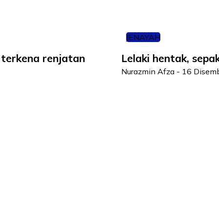
JENAYAH
 terkena renjatan
Lelaki hentak, sepa
Nurazmin Afza
-
16 Disem