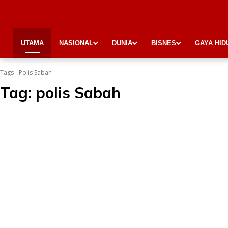
UTAMA
NASIONAL
DUNIA
BISNES
GAYA HID
Tags
Polis Sabah
Tag:
polis Sabah