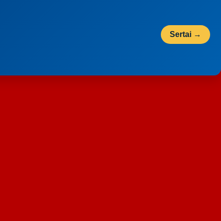
Sertai →