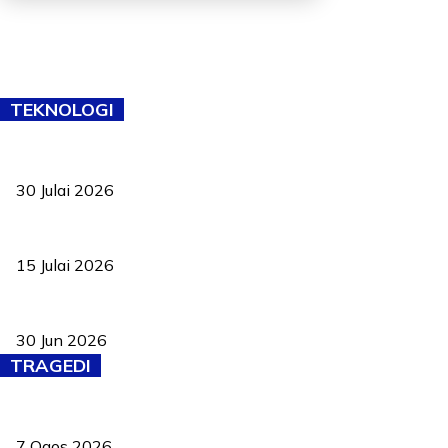
TEKNOLOGI
TVET bukan lagi pilihan kedua! Negeri Sembilan cari bakat hingg
30 Julai 2026
Pelantikan Liew perkukuh agenda teknologi, perolehan strategik 
15 Julai 2026
Pasport Malaysia kini lebih kebal dipalsukan, Anwar lancar PMA b
30 Jun 2026
TRAGEDI
Tiga anggota polis maut ketika bantu rakan terkena renjatan elek
7 Ogos 2026