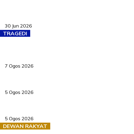
Pasport Malaysia kini lebih kebal dipalsukan, Anwar lancar PMA
baharu dengan 94 ciri keselamatan
30 Jun 2026
TRAGEDI
Tiga anggota polis maut ketika bantu rakan terkena renjatan
elektrik
7 Ogos 2026
PERHILITAN pantau gajah dengan dron, elak kemalangan berulang
5 Ogos 2026
Dua pelajar maut, tercampak ke laluan bertentangan di Temerloh
5 Ogos 2026
DEWAN RAKYAT