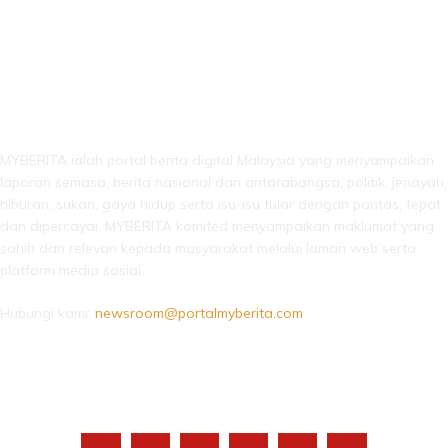
LEBIH DARI SEKADAR BERITA!
MYBERITA ialah portal berita digital Malaysia yang menyampaikan
laporan semasa, berita nasional dan antarabangsa, politik, jenayah,
hiburan, sukan, gaya hidup serta isu-isu tular dengan pantas, tepat
dan dipercayai. MYBERITA komited menyampaikan maklumat yang
sahih dan relevan kepada masyarakat melalui laman web serta
platform media sosial.
Hubungi kami:
newsroom@portalmyberita.com
IKUTI KAMI