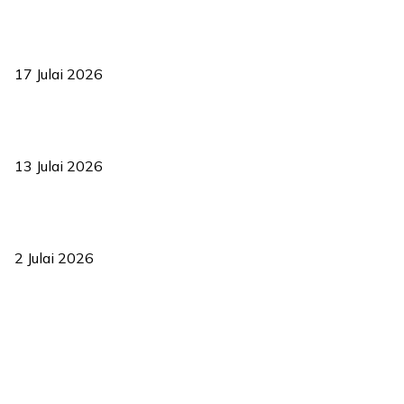
RUU statistik 2026 lulus, era baharu pengurusan data negara
bermula
17 Julai 2026
Sasar 70 peratus mahasiswa dapat kolej kediaman menjelang
2035
13 Julai 2026
‘Smart Lane’ kurangkan kesesakan hingga 50 peratus, terbukti
berkesan sejak 2023
2 Julai 2026