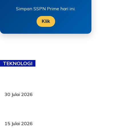
Simpan SSPN Prime hari ini.
Klik
TEKNOLOGI
TVET bukan lagi pilihan kedua! Negeri Sembilan cari bakat hingga
ke pelosok kampung
30 Julai 2026
Pelantikan Liew perkukuh agenda teknologi, perolehan strategik
negara
15 Julai 2026