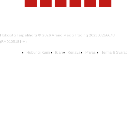
Hakcipta Terpelihara © 2026 Arena Mega Trading 202303256678
(RA0105181-H)
Hubungi Kami
Iklan
Kerjaya
Privasi
Terma & Syarat