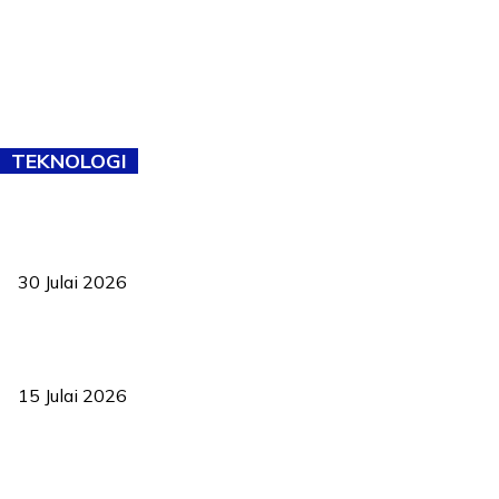
TEKNOLOGI
TVET bukan lagi pilihan kedua! Negeri Sembilan cari bakat hingga
ke pelosok kampung
30 Julai 2026
Pelantikan Liew perkukuh agenda teknologi, perolehan strategik
negara
15 Julai 2026
Pasport Malaysia kini lebih kebal dipalsukan, Anwar lancar PMA
baharu dengan 94 ciri keselamatan