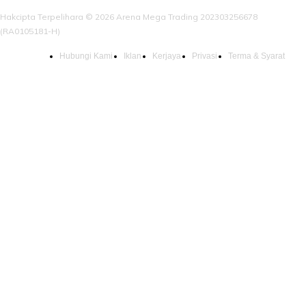
Hakcipta Terpelihara © 2026 Arena Mega Trading 202303256678
(RA0105181-H)
Hubungi Kami
Iklan
Kerjaya
Privasi
Terma & Syarat