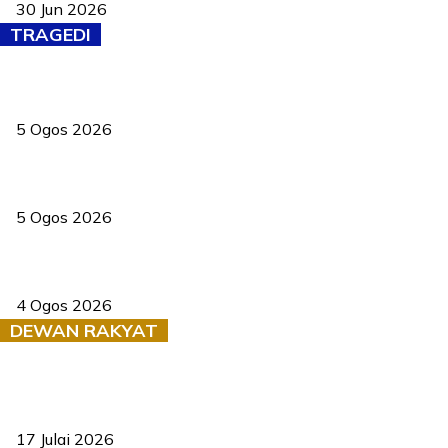
30 Jun 2026
TRAGEDI
PERHILITAN pantau gajah dengan dron, elak kemalangan berulang
5 Ogos 2026
Dua pelajar maut, tercampak ke laluan bertentangan di Temerloh
5 Ogos 2026
Saksi dedah batu kecil gugur sebelum pokok hempap Ford Raptor
4 Ogos 2026
DEWAN RAKYAT
RUU statistik 2026 lulus, era baharu pengurusan data negara
bermula
17 Julai 2026