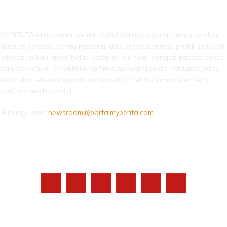
LEBIH DARI SEKADAR BERITA!
MYBERITA ialah portal berita digital Malaysia yang menyampaikan
laporan semasa, berita nasional dan antarabangsa, politik, jenayah,
hiburan, sukan, gaya hidup serta isu-isu tular dengan pantas, tepat
dan dipercayai. MYBERITA komited menyampaikan maklumat yang
sahih dan relevan kepada masyarakat melalui laman web serta
platform media sosial.
Hubungi kami:
newsroom@portalmyberita.com
IKUTI KAMI