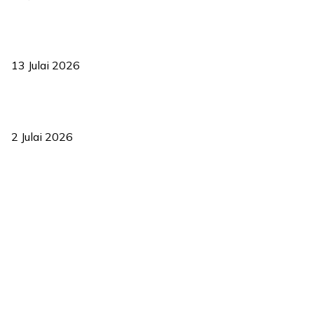
Sasar 70 peratus mahasiswa dapat kolej kediaman menjelang
2035
13 Julai 2026
‘Smart Lane’ kurangkan kesesakan hingga 50 peratus, terbukti
berkesan sejak 2023
2 Julai 2026