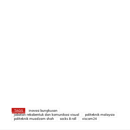
TAGS
inovasi bungkusan
jabatan rekabentuk dan komunikasi visual
politeknik malaysia
politeknik muadzam shah
socks & roll
viscom24