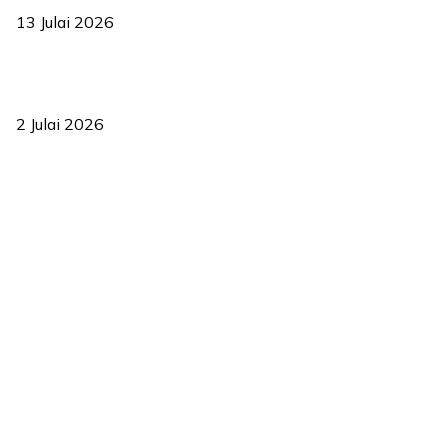
13 Julai 2026
‘Smart Lane’ kurangkan kesesakan hingga 50 peratus, terbukti
berkesan sejak 2023
2 Julai 2026