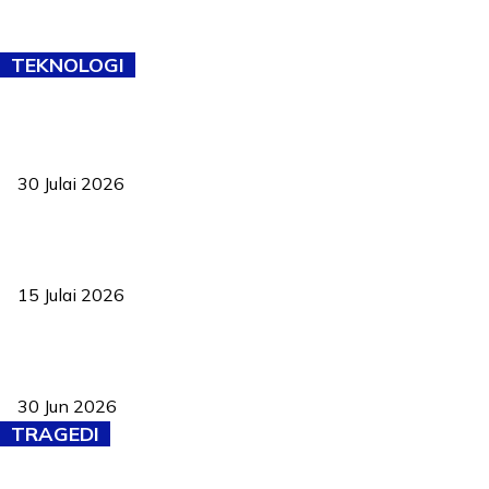
TEKNOLOGI
TVET bukan lagi pilihan kedua! Negeri Sembilan cari bakat hingga
ke pelosok kampung
30 Julai 2026
Pelantikan Liew perkukuh agenda teknologi, perolehan strategik
negara
15 Julai 2026
Pasport Malaysia kini lebih kebal dipalsukan, Anwar lancar PMA
baharu dengan 94 ciri keselamatan
30 Jun 2026
TRAGEDI