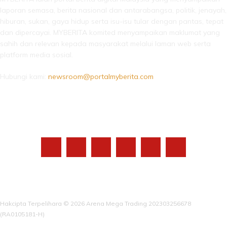
laporan semasa, berita nasional dan antarabangsa, politik, jenayah,
hiburan, sukan, gaya hidup serta isu-isu tular dengan pantas, tepat
dan dipercayai. MYBERITA komited menyampaikan maklumat yang
sahih dan relevan kepada masyarakat melalui laman web serta
platform media sosial.
Hubungi kami:
newsroom@portalmyberita.com
IKUTI KAMI
Hakcipta Terpelihara © 2026 Arena Mega Trading 202303256678
(RA0105181-H)