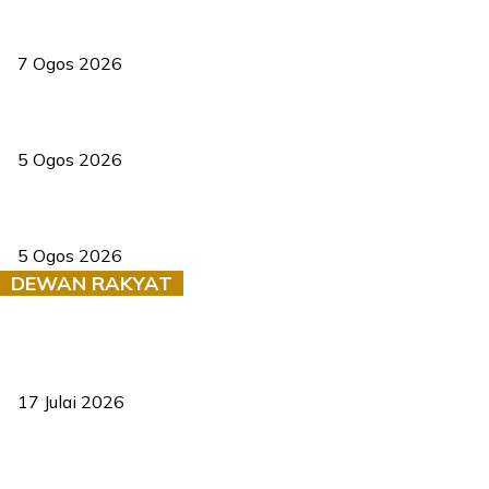
Tiga anggota polis maut ketika bantu rakan terkena renjatan
elektrik
7 Ogos 2026
PERHILITAN pantau gajah dengan dron, elak kemalangan berulang
5 Ogos 2026
Dua pelajar maut, tercampak ke laluan bertentangan di Temerloh
5 Ogos 2026
DEWAN RAKYAT
RUU statistik 2026 lulus, era baharu pengurusan data negara
bermula
17 Julai 2026
Sasar 70 peratus mahasiswa dapat kolej kediaman menjelang
2035