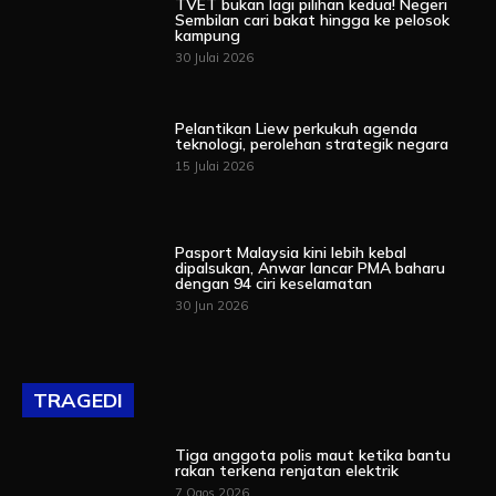
TVET bukan lagi pilihan kedua! Negeri
Sembilan cari bakat hingga ke pelosok
kampung
30 Julai 2026
Pelantikan Liew perkukuh agenda
teknologi, perolehan strategik negara
15 Julai 2026
Pasport Malaysia kini lebih kebal
dipalsukan, Anwar lancar PMA baharu
dengan 94 ciri keselamatan
30 Jun 2026
TRAGEDI
Tiga anggota polis maut ketika bantu
rakan terkena renjatan elektrik
7 Ogos 2026