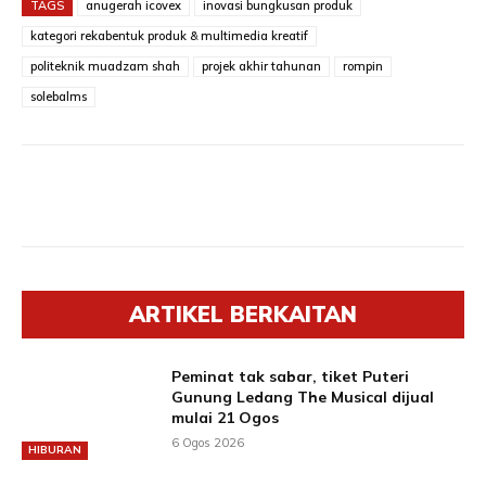
TAGS
anugerah icovex
inovasi bungkusan produk
kategori rekabentuk produk & multimedia kreatif
politeknik muadzam shah
projek akhir tahunan
rompin
solebalms
ARTIKEL BERKAITAN
Peminat tak sabar, tiket Puteri
Gunung Ledang The Musical dijual
mulai 21 Ogos
6 Ogos 2026
HIBURAN