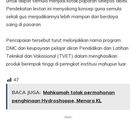
untuk dilipat semula menjadi kotak paparan selepas dibeli.
Pendekatan lestari ini menyokong konsep guna semula
sekali gus menjadikannya lebih mampan dan berdaya
saing di pasaran.
Pencapaian tersebut turut melonjakkan nama program
DMC dan keupayaan pelajar aliran Pendidikan dan Latihan
Teknikal dan Vokasional (TVET) dalam menghasilkan
produk berimpak tinggi di peringkat institusi mahupun luar.
47
BACA JUGA:
Mahkamah tolak permohonan
penghinaan Hydroshoppe, Menara KL
-Iklan-