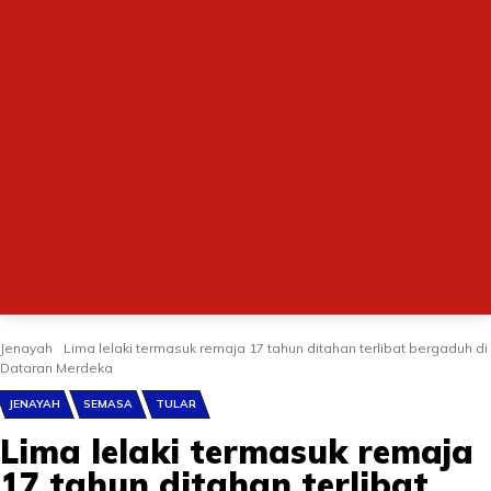
Jenayah
Lima lelaki termasuk remaja 17 tahun ditahan terlibat bergaduh di
Dataran Merdeka
JENAYAH
SEMASA
TULAR
Lima lelaki termasuk remaja
17 tahun ditahan terlibat