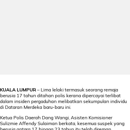
KUALA LUMPUR
– Lima lelaki termasuk seorang remaja
berusia 17 tahun ditahan polis kerana dipercayai terlibat
dalam insiden pergaduhan melibatkan sekumpulan individu
di Dataran Merdeka baru-baru ini.
Ketua Polis Daerah Dang Wangi, Asisten Komisioner
Sulizmie Affendy Sulaiman berkata, kesemua suspek yang
berusia antara 17 hingga 23 tahun itu telah direman