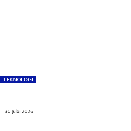
TEKNOLOGI
TVET bukan lagi pilihan kedua! Negeri Sembilan cari bakat hingga
ke pelosok kampung
30 Julai 2026
Pelantikan Liew perkukuh agenda teknologi, perolehan strategik