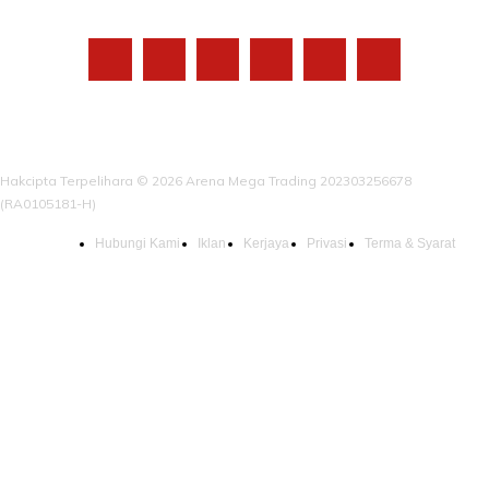
IKUTI KAMI
Hakcipta Terpelihara © 2026 Arena Mega Trading 202303256678
(RA0105181-H)
Hubungi Kami
Iklan
Kerjaya
Privasi
Terma & Syarat