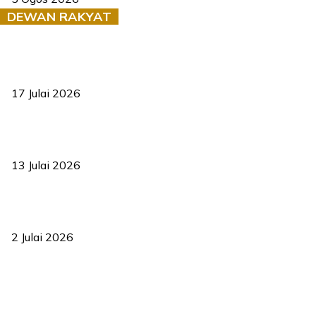
DEWAN RAKYAT
RUU statistik 2026 lulus, era baharu pengurusan data negara
bermula
17 Julai 2026
Sasar 70 peratus mahasiswa dapat kolej kediaman menjelang
2035
13 Julai 2026
‘Smart Lane’ kurangkan kesesakan hingga 50 peratus, terbukti
berkesan sejak 2023
2 Julai 2026