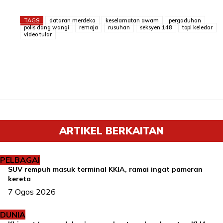
TAGS
dataran merdeka
keselamatan awam
pergaduhan
polis dang wangi
remaja
rusuhan
seksyen 148
topi keledar
video tular
ARTIKEL BERKAITAN
PELBAGAI
SUV rempuh masuk terminal KKIA, ramai ingat pameran
kereta
7 Ogos 2026
DUNIA