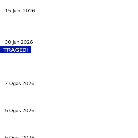
negara
15 Julai 2026
Pasport Malaysia kini lebih kebal dipalsukan, Anwar lancar PMA
baharu dengan 94 ciri keselamatan
30 Jun 2026
TRAGEDI
Tiga anggota polis maut ketika bantu rakan terkena renjatan
elektrik
7 Ogos 2026
PERHILITAN pantau gajah dengan dron, elak kemalangan berulang
5 Ogos 2026
Dua pelajar maut, tercampak ke laluan bertentangan di Temerloh
5 Ogos 2026