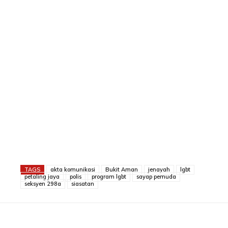
TAGS
akta komunikasi
Bukit Aman
jenayah
lgbt
petaling jaya
polis
program lgbt
sayap pemuda
seksyen 298a
siasatan