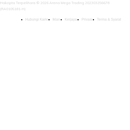
Hakcipta Terpelihara © 2026 Arena Mega Trading 202303256678
(RA0105181-H)
Hubungi Kami
Iklan
Kerjaya
Privasi
Terma & Syarat