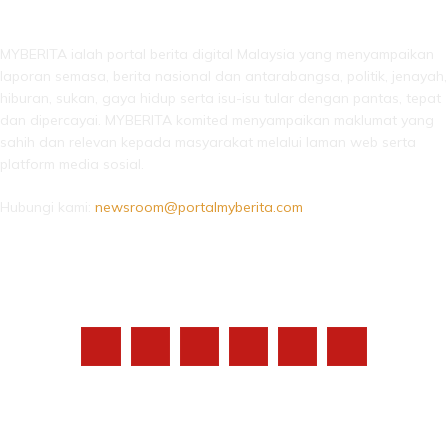
LEBIH DARI SEKADAR BERITA!
MYBERITA ialah portal berita digital Malaysia yang menyampaikan
laporan semasa, berita nasional dan antarabangsa, politik, jenayah,
hiburan, sukan, gaya hidup serta isu-isu tular dengan pantas, tepat
dan dipercayai. MYBERITA komited menyampaikan maklumat yang
sahih dan relevan kepada masyarakat melalui laman web serta
platform media sosial.
Hubungi kami:
newsroom@portalmyberita.com
IKUTI KAMI