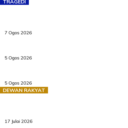
TRAGEDI
Tiga anggota polis maut ketika bantu rakan terkena renjatan
elektrik
7 Ogos 2026
PERHILITAN pantau gajah dengan dron, elak kemalangan berulang
5 Ogos 2026
Dua pelajar maut, tercampak ke laluan bertentangan di Temerloh
5 Ogos 2026
DEWAN RAKYAT
RUU statistik 2026 lulus, era baharu pengurusan data negara
bermula
17 Julai 2026