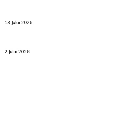
Sasar 70 peratus mahasiswa dapat kolej kediaman menjelang
2035
13 Julai 2026
‘Smart Lane’ kurangkan kesesakan hingga 50 peratus, terbukti
berkesan sejak 2023
2 Julai 2026