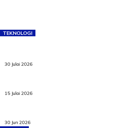
TEKNOLOGI
TVET bukan lagi pilihan kedua! Negeri Sembilan cari bakat hingga
ke pelosok kampung
30 Julai 2026
Pelantikan Liew perkukuh agenda teknologi, perolehan strategik
negara
15 Julai 2026
Pasport Malaysia kini lebih kebal dipalsukan, Anwar lancar PMA
baharu dengan 94 ciri keselamatan
30 Jun 2026