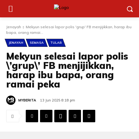
Jenayah
Mekyun selesai lapor polis 'grup' FB menjijikkan, harap ibu
bapa, orang ramai...
JENAYAH
SEMASA
TULAR
Mekyun selesai lapor polis
\’grup\’ FB menjijikkan,
harap ibu bapa, orang
ramai peka
MYBERITA
13 Jun 2025 8:18 pm