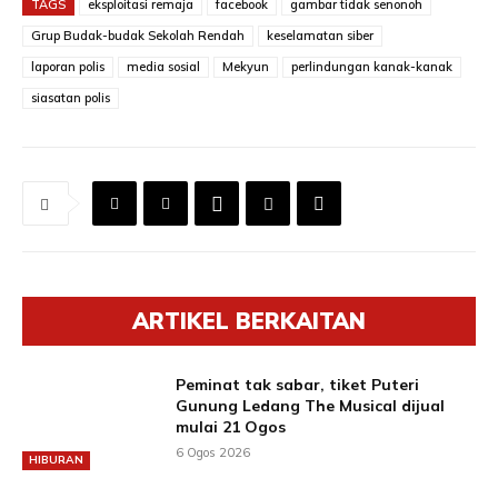
TAGS
eksploitasi remaja
facebook
gambar tidak senonoh
Grup Budak-budak Sekolah Rendah
keselamatan siber
laporan polis
media sosial
Mekyun
perlindungan kanak-kanak
siasatan polis
ARTIKEL BERKAITAN
Peminat tak sabar, tiket Puteri
Gunung Ledang The Musical dijual
mulai 21 Ogos
6 Ogos 2026
HIBURAN