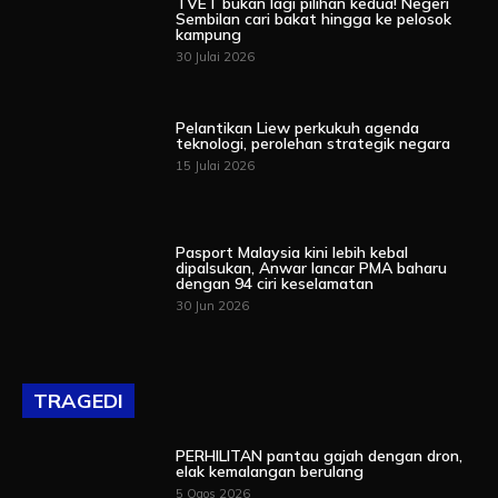
TVET bukan lagi pilihan kedua! Negeri
Sembilan cari bakat hingga ke pelosok
kampung
30 Julai 2026
Pelantikan Liew perkukuh agenda
teknologi, perolehan strategik negara
15 Julai 2026
Pasport Malaysia kini lebih kebal
dipalsukan, Anwar lancar PMA baharu
dengan 94 ciri keselamatan
30 Jun 2026
TRAGEDI
PERHILITAN pantau gajah dengan dron,
elak kemalangan berulang
5 Ogos 2026