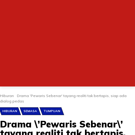
Hiburan
Drama 'Pewaris Sebenar' tayang realiti tak bertapis, siap ada
dialog pedas
HIBURAN
SEMASA
TUMPUAN
Drama \’Pewaris Sebenar\’
tayang realiti tak bertapis,