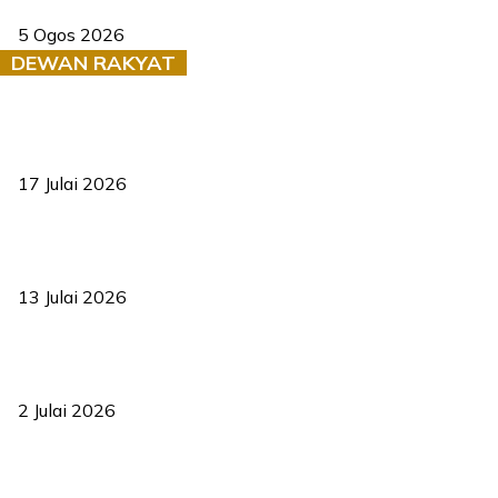
Dua pelajar maut, tercampak ke laluan bertentangan di Temerloh
5 Ogos 2026
DEWAN RAKYAT
RUU statistik 2026 lulus, era baharu pengurusan data negara
bermula
17 Julai 2026
Sasar 70 peratus mahasiswa dapat kolej kediaman menjelang
2035
13 Julai 2026
‘Smart Lane’ kurangkan kesesakan hingga 50 peratus, terbukti
berkesan sejak 2023
2 Julai 2026