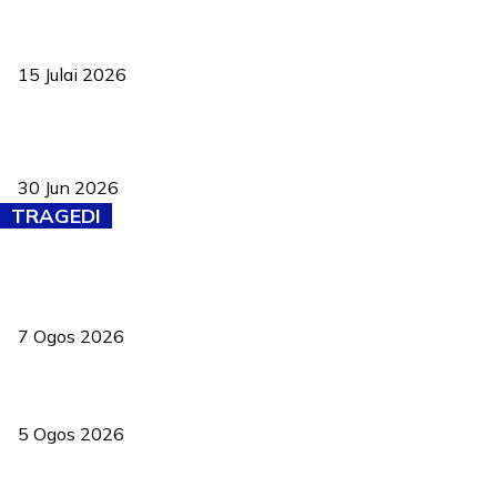
Pelantikan Liew perkukuh agenda teknologi, perolehan strategik
negara
15 Julai 2026
Pasport Malaysia kini lebih kebal dipalsukan, Anwar lancar PMA
baharu dengan 94 ciri keselamatan
30 Jun 2026
TRAGEDI
Tiga anggota polis maut ketika bantu rakan terkena renjatan
elektrik
7 Ogos 2026
PERHILITAN pantau gajah dengan dron, elak kemalangan berulang
5 Ogos 2026