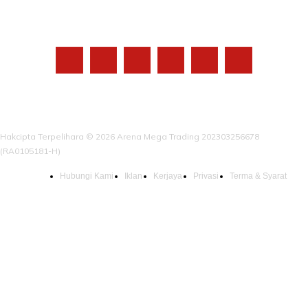
IKUTI KAMI
Hakcipta Terpelihara © 2026 Arena Mega Trading 202303256678
(RA0105181-H)
Hubungi Kami
Iklan
Kerjaya
Privasi
Terma & Syarat