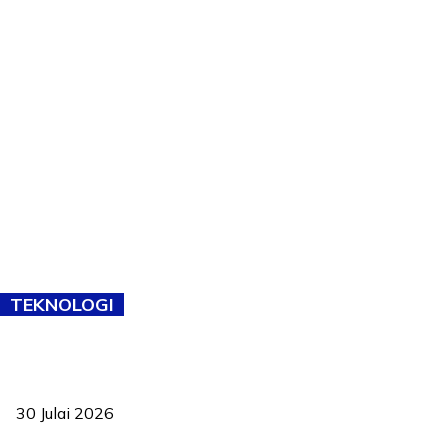
TEKNOLOGI
TVET bukan lagi pilihan kedua! Negeri Sembilan cari bakat hingga
ke pelosok kampung
30 Julai 2026