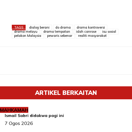
TAGS
dialog berani
do drama
drama kontroversi
drama melayu
drama tempatan
islah canrose
isu sosial
pelakon Malaysia
pewaris sebenar
realiti masyarakat
ARTIKEL BERKAITAN
MAHKAMAH
Ismail Sabri didakwa pagi ini
7 Ogos 2026