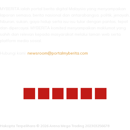
MYBERITA ialah portal berita digital Malaysia yang menyampaikan
laporan semasa, berita nasional dan antarabangsa, politik, jenayah,
hiburan, sukan, gaya hidup serta isu-isu tular dengan pantas, tepat
dan dipercayai. MYBERITA komited menyampaikan maklumat yang
sahih dan relevan kepada masyarakat melalui laman web serta
platform media sosial.
Hubungi kami:
newsroom@portalmyberita.com
IKUTI KAMI
Hakcipta Terpelihara © 2026 Arena Mega Trading 202303256678