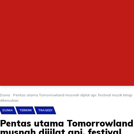
Dunia
Pentas utama Tomorrowland musnah dijilat api, festival muzik tetap
diteruskan
DUNIA
TERKINI
TRAGEDI
Pentas utama Tomorrowland
musnah dijilat api, festival