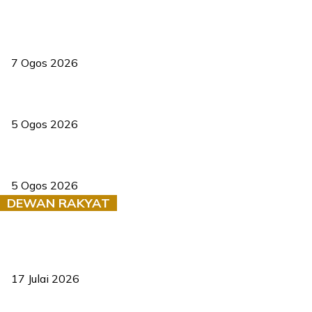
Tiga anggota polis maut ketika bantu rakan terkena renjatan
elektrik
7 Ogos 2026
PERHILITAN pantau gajah dengan dron, elak kemalangan berulang
5 Ogos 2026
Dua pelajar maut, tercampak ke laluan bertentangan di Temerloh
5 Ogos 2026
DEWAN RAKYAT
RUU statistik 2026 lulus, era baharu pengurusan data negara
bermula
17 Julai 2026