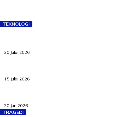
TEKNOLOGI
TVET bukan lagi pilihan kedua! Negeri Sembilan cari bakat hingga
ke pelosok kampung
30 Julai 2026
Pelantikan Liew perkukuh agenda teknologi, perolehan strategik
negara
15 Julai 2026
Pasport Malaysia kini lebih kebal dipalsukan, Anwar lancar PMA
baharu dengan 94 ciri keselamatan
30 Jun 2026
TRAGEDI