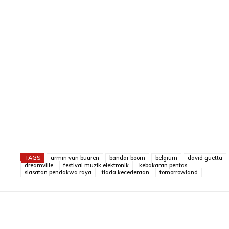
TAGS
armin van buuren
bandar boom
belgium
david guetta
dreamville
festival muzik elektronik
kebakaran pentas
siasatan pendakwa raya
tiada kecederaan
tomorrowland