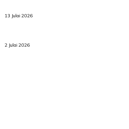
Sasar 70 peratus mahasiswa dapat kolej kediaman menjelang
2035
13 Julai 2026
‘Smart Lane’ kurangkan kesesakan hingga 50 peratus, terbukti
berkesan sejak 2023
2 Julai 2026