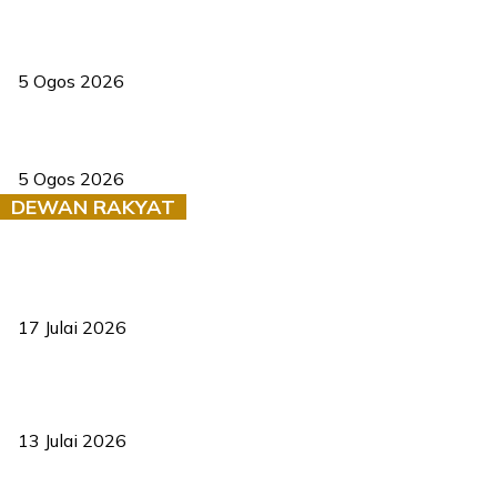
PERHILITAN pantau gajah dengan dron, elak kemalangan berulang
5 Ogos 2026
Dua pelajar maut, tercampak ke laluan bertentangan di Temerloh
5 Ogos 2026
DEWAN RAKYAT
RUU statistik 2026 lulus, era baharu pengurusan data negara
bermula
17 Julai 2026
Sasar 70 peratus mahasiswa dapat kolej kediaman menjelang
2035
13 Julai 2026