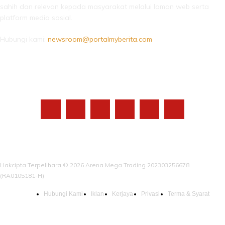
sahih dan relevan kepada masyarakat melalui laman web serta
platform media sosial.
Hubungi kami:
newsroom@portalmyberita.com
IKUTI KAMI
Hakcipta Terpelihara © 2026 Arena Mega Trading 202303256678
(RA0105181-H)
Hubungi Kami
Iklan
Kerjaya
Privasi
Terma & Syarat