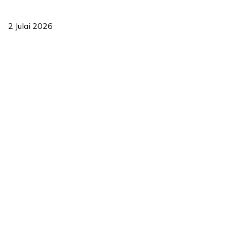
‘Smart Lane’ kurangkan kesesakan hingga 50 peratus, terbukti
berkesan sejak 2023
2 Julai 2026