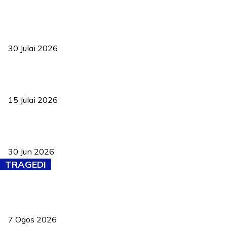
TVET bukan lagi pilihan kedua! Negeri Sembilan cari bakat hingga
ke pelosok kampung
30 Julai 2026
Pelantikan Liew perkukuh agenda teknologi, perolehan strategik
negara
15 Julai 2026
Pasport Malaysia kini lebih kebal dipalsukan, Anwar lancar PMA
baharu dengan 94 ciri keselamatan
30 Jun 2026
TRAGEDI
Tiga anggota polis maut ketika bantu rakan terkena renjatan
elektrik
7 Ogos 2026