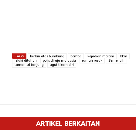
TAGS
berlari atas bumbung
bomba
kejadian malam
kkm
lelaki ditahan
polis diraja malaysia
rumah rosak
Semenyih
taman sri tanjung
ugut tikam diri
ARTIKEL BERKAITAN