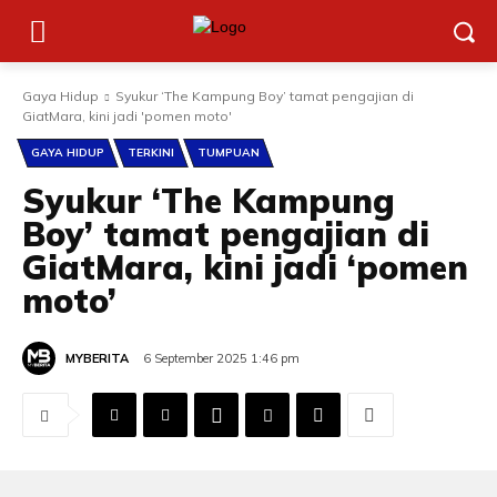
Gaya Hidup
Syukur ‘The Kampung Boy’ tamat pengajian di
GiatMara, kini jadi 'pomen moto'
GAYA HIDUP
TERKINI
TUMPUAN
Syukur ‘The Kampung
Boy’ tamat pengajian di
GiatMara, kini jadi ‘pomen
moto’
MYBERITA
6 September 2025 1:46 pm