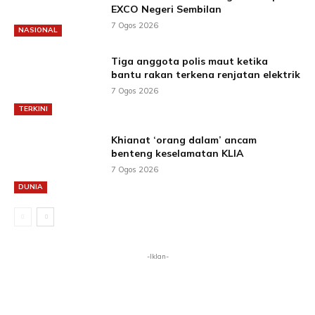
EXCO Negeri Sembilan
7 Ogos 2026
NASIONAL
Tiga anggota polis maut ketika
bantu rakan terkena renjatan elektrik
7 Ogos 2026
TERKINI
Khianat ‘orang dalam’ ancam
benteng keselamatan KLIA
7 Ogos 2026
DUNIA
-Iklan-