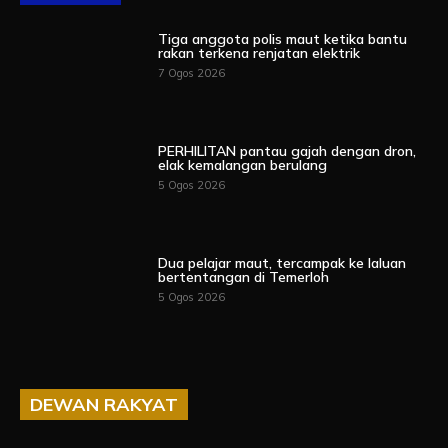
Tiga anggota polis maut ketika bantu
rakan terkena renjatan elektrik
7 Ogos 2026
PERHILITAN pantau gajah dengan dron,
elak kemalangan berulang
5 Ogos 2026
Dua pelajar maut, tercampak ke laluan
bertentangan di Temerloh
5 Ogos 2026
DEWAN RAKYAT