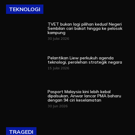
TEKNOLOGI
TVET bukan lagi pilihan kedua! Negeri
Sembilan cari bakat hingga ke pelosok
kampung
30 Julai 2026
Pelantikan Liew perkukuh agenda
teknologi, perolehan strategik negara
15 Julai 2026
Pasport Malaysia kini lebih kebal
dipalsukan, Anwar lancar PMA baharu
dengan 94 ciri keselamatan
30 Jun 2026
TRAGEDI