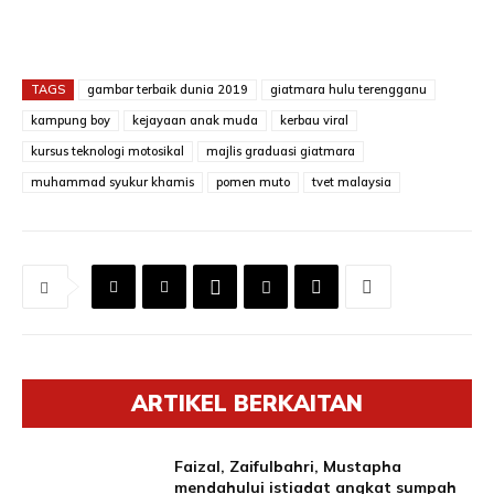
TAGS
gambar terbaik dunia 2019
giatmara hulu terengganu
kampung boy
kejayaan anak muda
kerbau viral
kursus teknologi motosikal
majlis graduasi giatmara
muhammad syukur khamis
pomen muto
tvet malaysia
ARTIKEL BERKAITAN
Faizal, Zaifulbahri, Mustapha
mendahului istiadat angkat sumpah