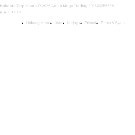
Hakcipta Terpelihara © 2026 Arena Mega Trading 202303256678
(RA0105181-H)
Hubungi Kami
Iklan
Kerjaya
Privasi
Terma & Syarat