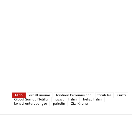
TAGS
ardell aryana
bantuan kemanusiaan
farah lee
Gaza
Global Sumud Flotilla
hazwani helmi
heliza helmi
konvoi antarabangsa
palestin
Zizi Kirana