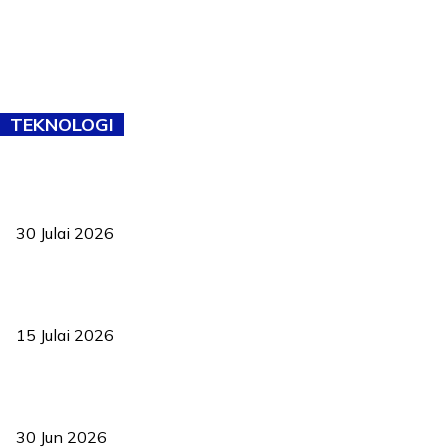
TEKNOLOGI
TVET bukan lagi pilihan kedua! Negeri Sembilan cari bakat hingga
ke pelosok kampung
30 Julai 2026
Pelantikan Liew perkukuh agenda teknologi, perolehan strategik
negara
15 Julai 2026
Pasport Malaysia kini lebih kebal dipalsukan, Anwar lancar PMA
baharu dengan 94 ciri keselamatan
30 Jun 2026