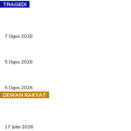
TRAGEDI
Tiga anggota polis maut ketika bantu rakan terkena renjatan
elektrik
7 Ogos 2026
PERHILITAN pantau gajah dengan dron, elak kemalangan berulang
5 Ogos 2026
Dua pelajar maut, tercampak ke laluan bertentangan di Temerloh
5 Ogos 2026
DEWAN RAKYAT
RUU statistik 2026 lulus, era baharu pengurusan data negara
bermula
17 Julai 2026