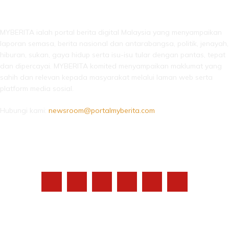
LEBIH DARI SEKADAR BERITA!
MYBERITA ialah portal berita digital Malaysia yang menyampaikan
laporan semasa, berita nasional dan antarabangsa, politik, jenayah,
hiburan, sukan, gaya hidup serta isu-isu tular dengan pantas, tepat
dan dipercayai. MYBERITA komited menyampaikan maklumat yang
sahih dan relevan kepada masyarakat melalui laman web serta
platform media sosial.
Hubungi kami:
newsroom@portalmyberita.com
IKUTI KAMI