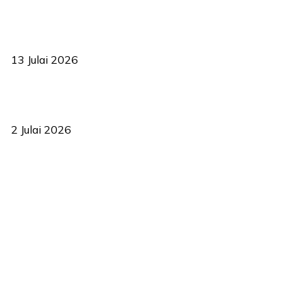
Sasar 70 peratus mahasiswa dapat kolej kediaman menjelang
2035
13 Julai 2026
‘Smart Lane’ kurangkan kesesakan hingga 50 peratus, terbukti
berkesan sejak 2023
2 Julai 2026