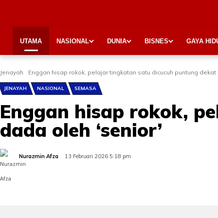
UTAMA
NASIONAL
DUNIA
BISNES
GAYA HID
Jenayah
Enggan hisap rokok, pelajar tingkatan satu dicucuh puntung dekat 
JENAYAH
NASIONAL
SEMASA
Enggan hisap rokok, pe
dada oleh ‘senior’
Nurazmin Afza
13 Februari 2026 5:18 pm
Share