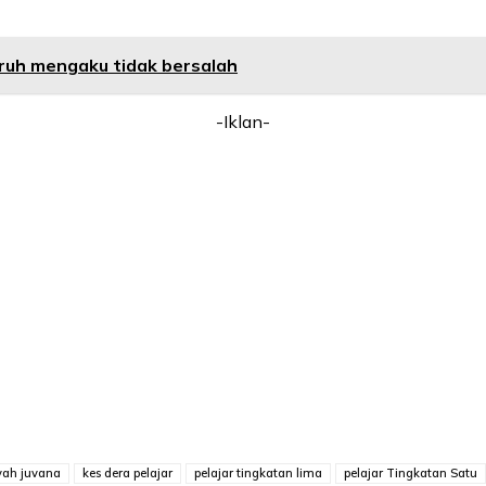
uruh mengaku tidak bersalah
-Iklan-
yah juvana
kes dera pelajar
pelajar tingkatan lima
pelajar Tingkatan Satu