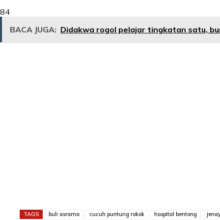
84
BACA JUGA:
Didakwa rogol pelajar tingkatan satu, b
TAGS
buli asrama
cucuh puntung rokok
hospital bentong
jena