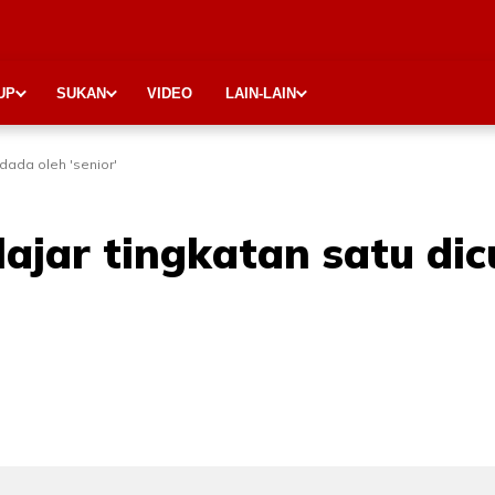
UP
SUKAN
VIDEO
LAIN-LAIN
dada oleh 'senior'
lajar tingkatan satu di