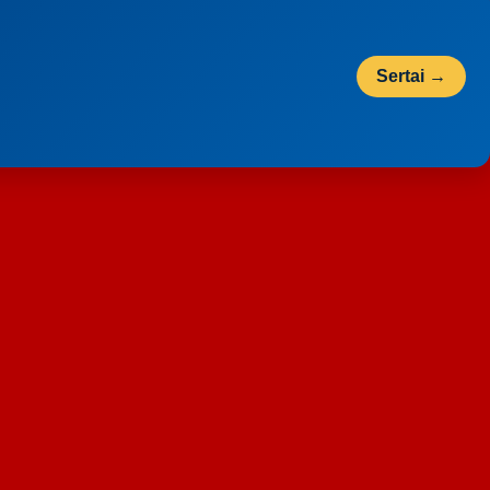
Sertai →