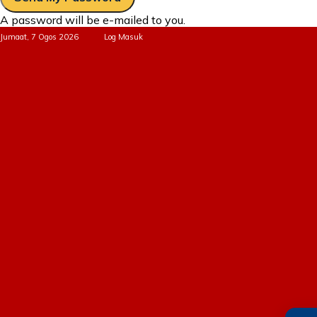
A password will be e-mailed to you.
Jumaat, 7 Ogos 2026
Log Masuk