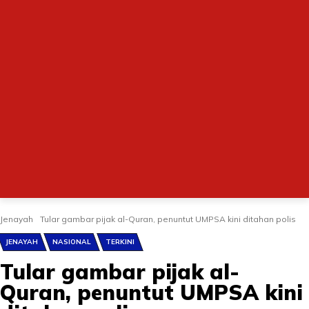
Jenayah
Tular gambar pijak al-Quran, penuntut UMPSA kini ditahan polis
JENAYAH
NASIONAL
TERKINI
Tular gambar pijak al-
Quran, penuntut UMPSA kini