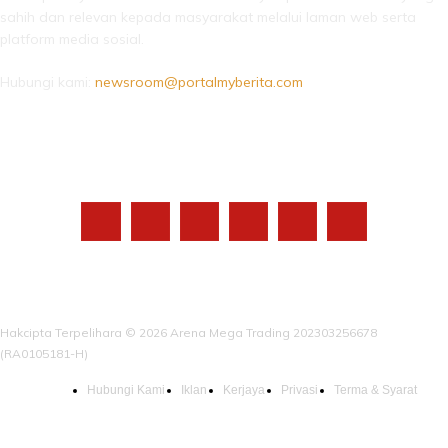
sahih dan relevan kepada masyarakat melalui laman web serta
platform media sosial.
Hubungi kami:
newsroom@portalmyberita.com
IKUTI KAMI
Hakcipta Terpelihara © 2026 Arena Mega Trading 202303256678
(RA0105181-H)
Hubungi Kami
Iklan
Kerjaya
Privasi
Terma & Syarat