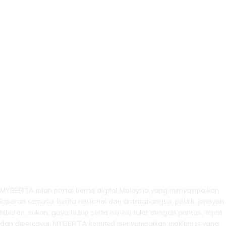
LEBIH DARI SEKADAR BERITA!
MYBERITA ialah portal berita digital Malaysia yang menyampaikan
laporan semasa, berita nasional dan antarabangsa, politik, jenayah,
hiburan, sukan, gaya hidup serta isu-isu tular dengan pantas, tepat
dan dipercayai. MYBERITA komited menyampaikan maklumat yang