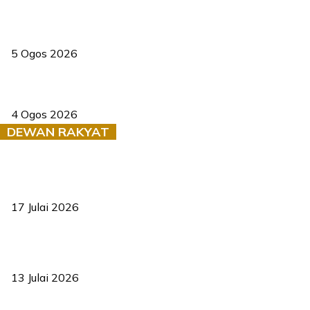
Dua pelajar maut, tercampak ke laluan bertentangan di Temerloh
5 Ogos 2026
Saksi dedah batu kecil gugur sebelum pokok hempap Ford Raptor
4 Ogos 2026
DEWAN RAKYAT
RUU statistik 2026 lulus, era baharu pengurusan data negara
bermula
17 Julai 2026
Sasar 70 peratus mahasiswa dapat kolej kediaman menjelang
2035
13 Julai 2026