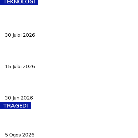
TEKNOLOGI
TVET bukan lagi pilihan kedua! Negeri Sembilan cari bakat hingga
ke pelosok kampung
30 Julai 2026
Pelantikan Liew perkukuh agenda teknologi, perolehan strategik
negara
15 Julai 2026
Pasport Malaysia kini lebih kebal dipalsukan, Anwar lancar PMA
baharu dengan 94 ciri keselamatan
30 Jun 2026
TRAGEDI
PERHILITAN pantau gajah dengan dron, elak kemalangan berulang
5 Ogos 2026