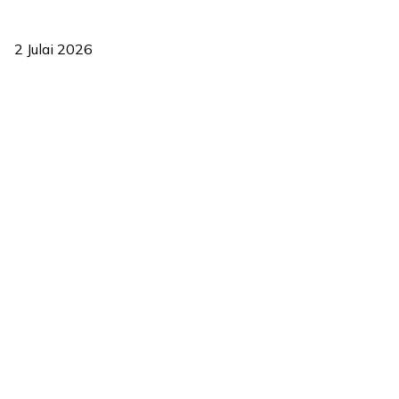
‘Smart Lane’ kurangkan kesesakan hingga 50 peratus, terbukti
berkesan sejak 2023
2 Julai 2026