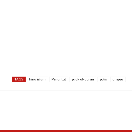
TAGS
hina islam
Penuntut
pijak al-quran
polis
umpsa