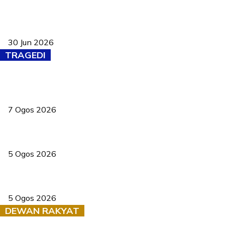
Pasport Malaysia kini lebih kebal dipalsukan, Anwar lancar PMA
baharu dengan 94 ciri keselamatan
30 Jun 2026
TRAGEDI
Tiga anggota polis maut ketika bantu rakan terkena renjatan
elektrik
7 Ogos 2026
PERHILITAN pantau gajah dengan dron, elak kemalangan berulang
5 Ogos 2026
Dua pelajar maut, tercampak ke laluan bertentangan di Temerloh
5 Ogos 2026
DEWAN RAKYAT