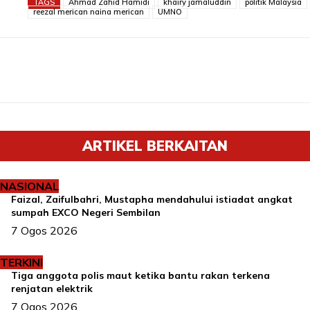
TAGS
Ahmad Zahid Hamidi
khairy jamaluddin
politik Malaysia
reezal merican naina merican
UMNO
ARTIKEL BERKAITAN
NASIONAL
Faizal, Zaifulbahri, Mustapha mendahului istiadat angkat
sumpah EXCO Negeri Sembilan
7 Ogos 2026
TERKINI
Tiga anggota polis maut ketika bantu rakan terkena
renjatan elektrik
7 Ogos 2026