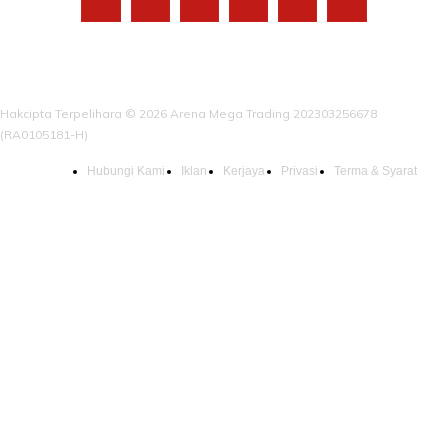
Hakcipta Terpelihara © 2026 Arena Mega Trading 202303256678
(RA0105181-H)
Hubungi Kami
Iklan
Kerjaya
Privasi
Terma & Syarat