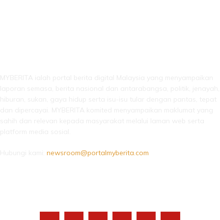
LEBIH DARI SEKADAR BERITA!
MYBERITA ialah portal berita digital Malaysia yang menyampaikan
laporan semasa, berita nasional dan antarabangsa, politik, jenayah,
hiburan, sukan, gaya hidup serta isu-isu tular dengan pantas, tepat
dan dipercayai. MYBERITA komited menyampaikan maklumat yang
sahih dan relevan kepada masyarakat melalui laman web serta
platform media sosial.
Hubungi kami:
newsroom@portalmyberita.com
IKUTI KAMI