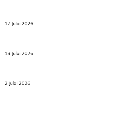
RUU statistik 2026 lulus, era baharu pengurusan data negara
bermula
17 Julai 2026
Sasar 70 peratus mahasiswa dapat kolej kediaman menjelang
2035
13 Julai 2026
‘Smart Lane’ kurangkan kesesakan hingga 50 peratus, terbukti
berkesan sejak 2023
2 Julai 2026