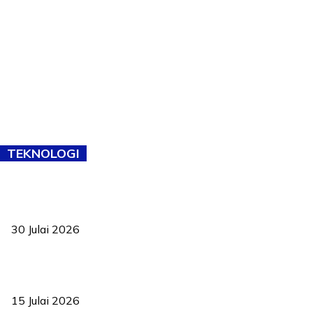
TEKNOLOGI
TVET bukan lagi pilihan kedua! Negeri Sembilan cari bakat hingga
ke pelosok kampung
30 Julai 2026
Pelantikan Liew perkukuh agenda teknologi, perolehan strategik
negara
15 Julai 2026