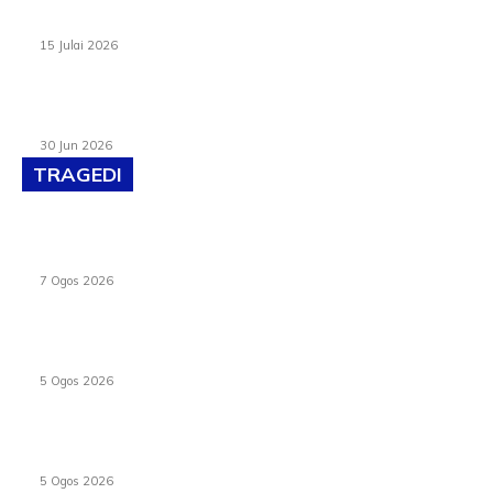
Pelantikan Liew perkukuh agenda teknologi, perolehan
strategik negara
15 Julai 2026
Pasport Malaysia kini lebih kebal dipalsukan, Anwar lancar
PMA baharu dengan 94 ciri keselamatan
30 Jun 2026
TRAGEDI
Tiga anggota polis maut ketika bantu rakan terkena
renjatan elektrik
7 Ogos 2026
PERHILITAN pantau gajah dengan dron, elak kemalangan
berulang
5 Ogos 2026
Dua pelajar maut, tercampak ke laluan bertentangan di
Temerloh
5 Ogos 2026