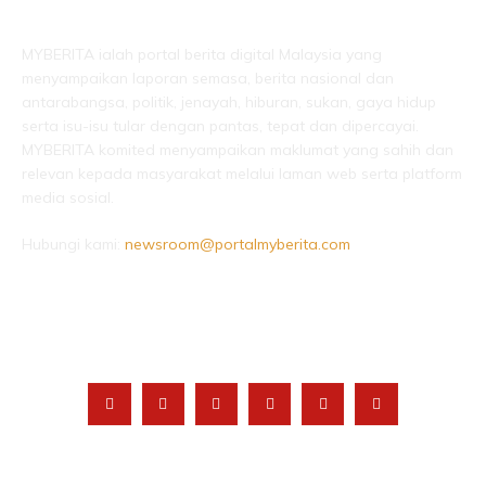
LEBIH DARI SEKADAR BERITA!
MYBERITA ialah portal berita digital Malaysia yang
menyampaikan laporan semasa, berita nasional dan
antarabangsa, politik, jenayah, hiburan, sukan, gaya hidup
serta isu-isu tular dengan pantas, tepat dan dipercayai.
MYBERITA komited menyampaikan maklumat yang sahih dan
relevan kepada masyarakat melalui laman web serta platform
media sosial.
Hubungi kami:
newsroom@portalmyberita.com
IKUTI KAMI