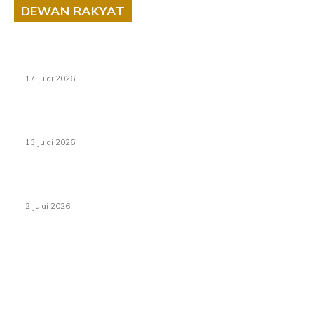
DEWAN RAKYAT
RUU statistik 2026 lulus, era baharu pengurusan data
negara bermula
17 Julai 2026
Sasar 70 peratus mahasiswa dapat kolej kediaman
menjelang 2035
13 Julai 2026
‘Smart Lane’ kurangkan kesesakan hingga 50 peratus,
terbukti berkesan sejak 2023
2 Julai 2026