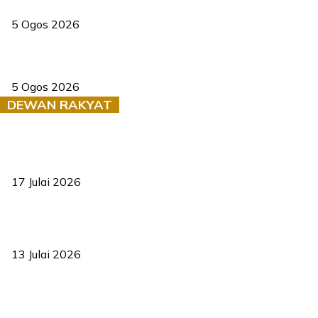
PERHILITAN pantau gajah dengan dron, elak kemalangan berulang
5 Ogos 2026
Dua pelajar maut, tercampak ke laluan bertentangan di Temerloh
5 Ogos 2026
DEWAN RAKYAT
RUU statistik 2026 lulus, era baharu pengurusan data negara
bermula
17 Julai 2026
Sasar 70 peratus mahasiswa dapat kolej kediaman menjelang
2035
13 Julai 2026
‘Smart Lane’ kurangkan kesesakan hingga 50 peratus, terbukti
berkesan sejak 2023