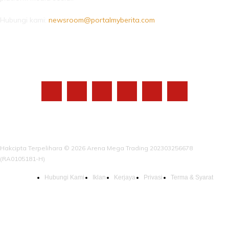
Hubungi kami:
newsroom@portalmyberita.com
IKUTI KAMI
Hakcipta Terpelihara © 2026 Arena Mega Trading 202303256678
(RA0105181-H)
Hubungi Kami
Iklan
Kerjaya
Privasi
Terma & Syarat