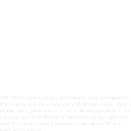
LEBIH DARI SEKADAR BERITA!
MYBERITA ialah portal berita digital Malaysia yang menyampaikan
laporan semasa, berita nasional dan antarabangsa, politik, jenayah,
hiburan, sukan, gaya hidup serta isu-isu tular dengan pantas, tepat
dan dipercayai. MYBERITA komited menyampaikan maklumat yang
sahih dan relevan kepada masyarakat melalui laman web serta
platform media sosial.