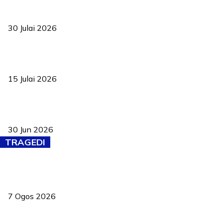
TVET bukan lagi pilihan kedua! Negeri Sembilan cari bakat hingga
ke pelosok kampung
30 Julai 2026
Pelantikan Liew perkukuh agenda teknologi, perolehan strategik
negara
15 Julai 2026
Pasport Malaysia kini lebih kebal dipalsukan, Anwar lancar PMA
baharu dengan 94 ciri keselamatan
30 Jun 2026
TRAGEDI
Tiga anggota polis maut ketika bantu rakan terkena renjatan
elektrik
7 Ogos 2026