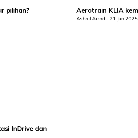
r pilihan?
Aerotrain KLIA kemba
Ashrul Aizad
-
21 Jun 2025
si InDrive dan