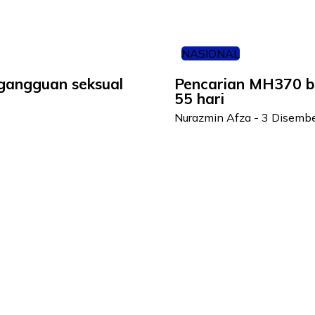
NASIONAL
gangguan seksual
Pencarian MH370 be
55 hari
Nurazmin Afza
-
3 Disemb