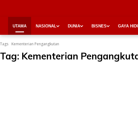
UTAMA
NASIONAL
DUNIA
BISNES
GAYA HID
Tags
Kementerian Pengangkutan
Tag:
Kementerian Pengangkut