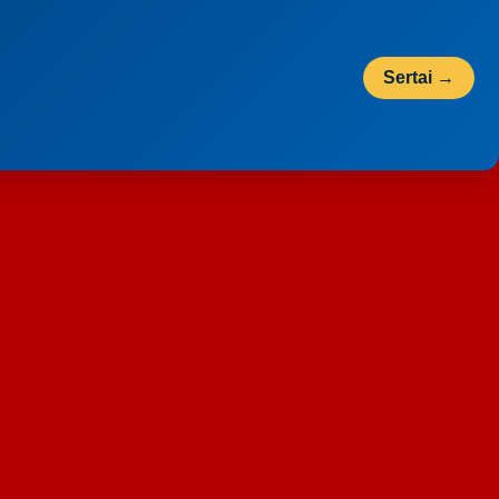
Sertai →