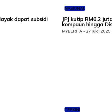
NASIONAL
 layak dapat subsidi
JPJ kutip RM6.2 jut
kompaun hingga Di
MYBERITA
-
27 Julai 2025
TERKINI