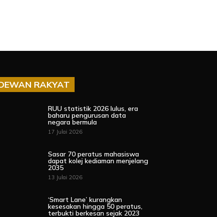
DEWAN RAKYAT
RUU statistik 2026 lulus, era
baharu pengurusan data
negara bermula
17 Julai 2026
Sasar 70 peratus mahasiswa
dapat kolej kediaman menjelang
2035
13 Julai 2026
‘Smart Lane’ kurangkan
kesesakan hingga 50 peratus,
terbukti berkesan sejak 2023