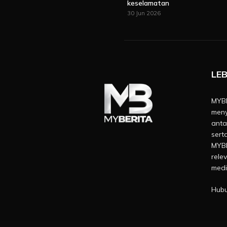
keselamatan
30 Jun 2026
LEB
MYBE
meny
anta
sert
MYBE
rele
medi
Hubu