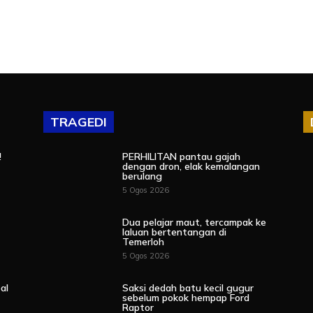
TRAGEDI
!
PERHILITAN pantau gajah
dengan dron, elak kemalangan
berulang
5 Ogos 2026
Dua pelajar maut, tercampak ke
laluan bertentangan di
Temerloh
5 Ogos 2026
al
Saksi dedah batu kecil gugur
sebelum pokok hempap Ford
Raptor