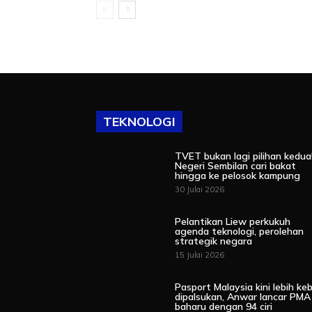
TEKNOLOGI
TVET bukan lagi pilihan kedua
Negeri Sembilan cari bakat
hingga ke pelosok kampung
30 Julai 2026
Pelantikan Liew perkukuh
agenda teknologi, perolehan
strategik negara
15 Julai 2026
Pasport Malaysia kini lebih keb
dipalsukan, Anwar lancar PMA
baharu dengan 94 ciri