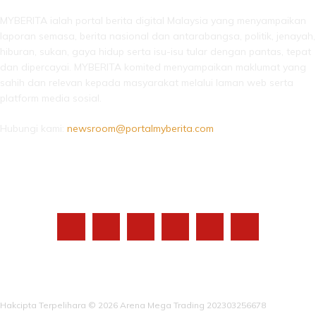
MYBERITA ialah portal berita digital Malaysia yang menyampaikan
laporan semasa, berita nasional dan antarabangsa, politik, jenayah,
hiburan, sukan, gaya hidup serta isu-isu tular dengan pantas, tepat
dan dipercayai. MYBERITA komited menyampaikan maklumat yang
sahih dan relevan kepada masyarakat melalui laman web serta
platform media sosial.
Hubungi kami:
newsroom@portalmyberita.com
IKUTI KAMI
Hakcipta Terpelihara © 2026 Arena Mega Trading 202303256678