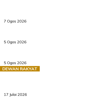
Tiga anggota polis maut ketika bantu rakan terkena renjatan
elektrik
7 Ogos 2026
PERHILITAN pantau gajah dengan dron, elak kemalangan berulang
5 Ogos 2026
Dua pelajar maut, tercampak ke laluan bertentangan di Temerloh
5 Ogos 2026
DEWAN RAKYAT
RUU statistik 2026 lulus, era baharu pengurusan data negara
bermula
17 Julai 2026