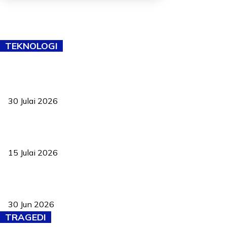
TEKNOLOGI
TVET bukan lagi pilihan kedua! Negeri Sembilan cari bakat hingga
ke pelosok kampung
30 Julai 2026
Pelantikan Liew perkukuh agenda teknologi, perolehan strategik
negara
15 Julai 2026
Pasport Malaysia kini lebih kebal dipalsukan, Anwar lancar PMA
baharu dengan 94 ciri keselamatan
30 Jun 2026
TRAGEDI