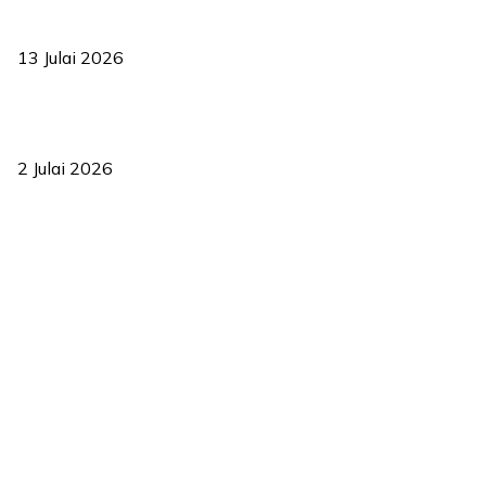
Sasar 70 peratus mahasiswa dapat kolej kediaman menjelang
2035
13 Julai 2026
‘Smart Lane’ kurangkan kesesakan hingga 50 peratus, terbukti
berkesan sejak 2023
2 Julai 2026