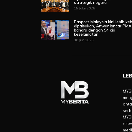
strategik negara
15 Julai 2026
Pasport Malaysia kini lebih keb
dipalsukan, Anwar lancar PMA
baharu dengan 94 ciri
keselamatan
30 Jun 2026
LEB
MYBE
meny
anta
sert
MYBE
rele
medi