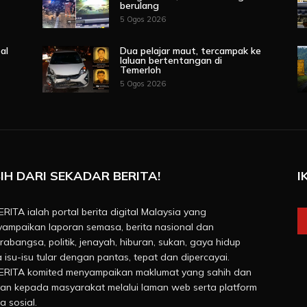
berulang
5 Ogos 2026
al
Dua pelajar maut, tercampak ke
laluan bertentangan di
Temerloh
5 Ogos 2026
IH DARI SEKADAR BERITA!
I
RITA ialah portal berita digital Malaysia yang
ampaikan laporan semasa, berita nasional dan
rabangsa, politik, jenayah, hiburan, sukan, gaya hidup
a isu-isu tular dengan pantas, tepat dan dipercayai.
RITA komited menyampaikan maklumat yang sahih dan
van kepada masyarakat melalui laman web serta platform
a sosial.