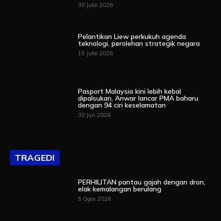
30 Julai 2026
Pelantikan Liew perkukuh agenda
teknologi, perolehan strategik negara
15 Julai 2026
Pasport Malaysia kini lebih kebal
dipalsukan, Anwar lancar PMA baharu
dengan 94 ciri keselamatan
30 Jun 2026
TRAGEDI
PERHILITAN pantau gajah dengan dron,
elak kemalangan berulang
5 Ogos 2026