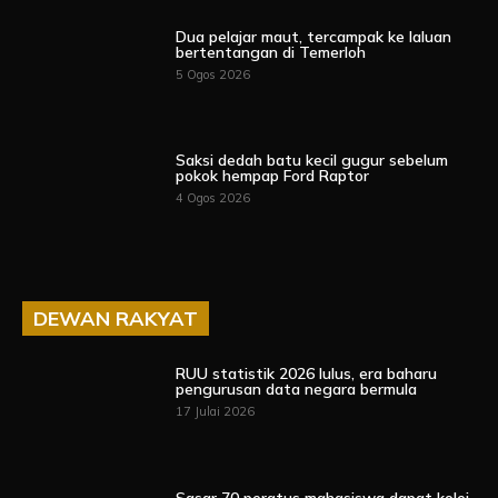
Dua pelajar maut, tercampak ke laluan
bertentangan di Temerloh
5 Ogos 2026
Saksi dedah batu kecil gugur sebelum
pokok hempap Ford Raptor
4 Ogos 2026
DEWAN RAKYAT
RUU statistik 2026 lulus, era baharu
pengurusan data negara bermula
17 Julai 2026
Sasar 70 peratus mahasiswa dapat kolej