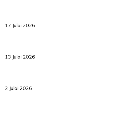
RUU statistik 2026 lulus, era baharu pengurusan data negara
bermula
17 Julai 2026
Sasar 70 peratus mahasiswa dapat kolej kediaman menjelang
2035
13 Julai 2026
‘Smart Lane’ kurangkan kesesakan hingga 50 peratus, terbukti
berkesan sejak 2023
2 Julai 2026