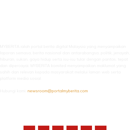
LEBIH DARI SEKADAR BERITA!
MYBERITA ialah portal berita digital Malaysia yang menyampaikan
laporan semasa, berita nasional dan antarabangsa, politik, jenayah,
hiburan, sukan, gaya hidup serta isu-isu tular dengan pantas, tepat
dan dipercayai. MYBERITA komited menyampaikan maklumat yang
sahih dan relevan kepada masyarakat melalui laman web serta
platform media sosial.
Hubungi kami:
newsroom@portalmyberita.com
IKUTI KAMI