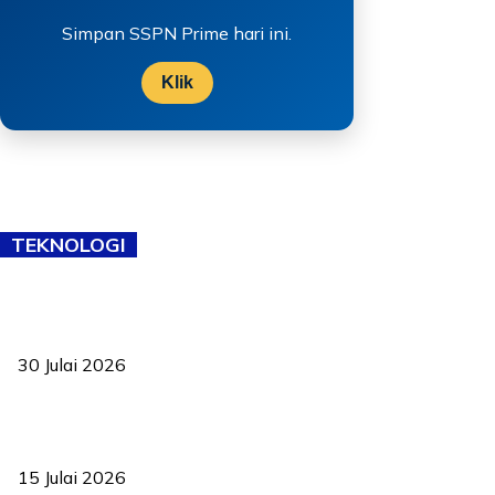
Simpan SSPN Prime hari ini.
Klik
TEKNOLOGI
TVET bukan lagi pilihan kedua! Negeri Sembilan cari bakat hingga
ke pelosok kampung
30 Julai 2026
Pelantikan Liew perkukuh agenda teknologi, perolehan strategik
negara
15 Julai 2026