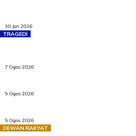
Pasport Malaysia kini lebih kebal dipalsukan, Anwar lancar PMA
baharu dengan 94 ciri keselamatan
30 Jun 2026
TRAGEDI
Tiga anggota polis maut ketika bantu rakan terkena renjatan
elektrik
7 Ogos 2026
PERHILITAN pantau gajah dengan dron, elak kemalangan berulang
5 Ogos 2026
Dua pelajar maut, tercampak ke laluan bertentangan di Temerloh
5 Ogos 2026
DEWAN RAKYAT