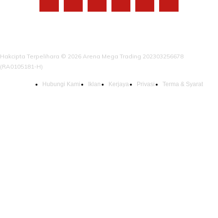
Hakcipta Terpelihara © 2026 Arena Mega Trading 202303256678
(RA0105181-H)
Hubungi Kami
Iklan
Kerjaya
Privasi
Terma & Syarat