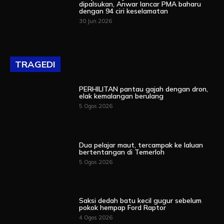
dipalsukan, Anwar lancar PMA baharu
dengan 94 ciri keselamatan
30 Jun 2026
TRAGEDI
PERHILITAN pantau gajah dengan dron,
elak kemalangan berulang
5 Ogos 2026
Dua pelajar maut, tercampak ke laluan
bertentangan di Temerloh
5 Ogos 2026
Saksi dedah batu kecil gugur sebelum
pokok hempap Ford Raptor
4 Ogos 2026