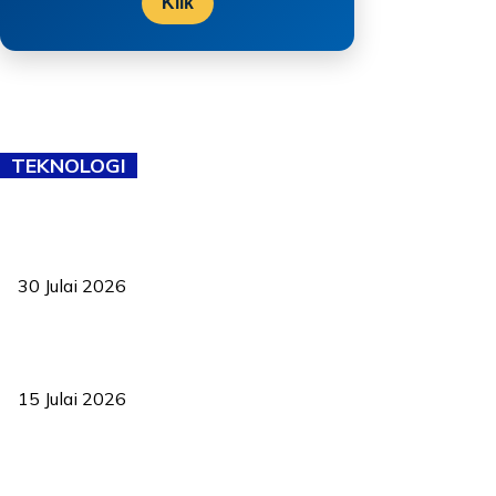
Klik
TEKNOLOGI
TVET bukan lagi pilihan kedua! Negeri Sembilan cari bakat hingga
ke pelosok kampung
30 Julai 2026
Pelantikan Liew perkukuh agenda teknologi, perolehan strategik
negara
15 Julai 2026
Pasport Malaysia kini lebih kebal dipalsukan, Anwar lancar PMA
baharu dengan 94 ciri keselamatan