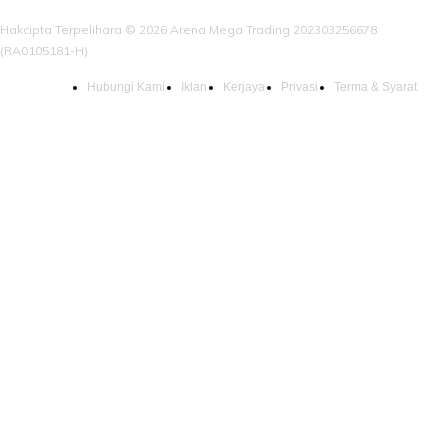
Hakcipta Terpelihara © 2026 Arena Mega Trading 202303256678
(RA0105181-H)
Hubungi Kami
Iklan
Kerjaya
Privasi
Terma & Syarat