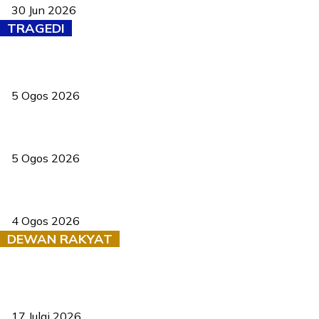
30 Jun 2026
TRAGEDI
PERHILITAN pantau gajah dengan dron, elak kemalangan berulang
5 Ogos 2026
Dua pelajar maut, tercampak ke laluan bertentangan di Temerloh
5 Ogos 2026
Saksi dedah batu kecil gugur sebelum pokok hempap Ford Raptor
4 Ogos 2026
DEWAN RAKYAT
RUU statistik 2026 lulus, era baharu pengurusan data negara
bermula
17 Julai 2026