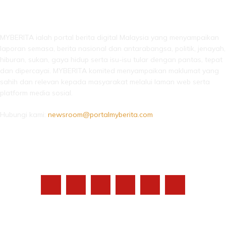
LEBIH DARI SEKADAR BERITA!
MYBERITA ialah portal berita digital Malaysia yang menyampaikan
laporan semasa, berita nasional dan antarabangsa, politik, jenayah,
hiburan, sukan, gaya hidup serta isu-isu tular dengan pantas, tepat
dan dipercayai. MYBERITA komited menyampaikan maklumat yang
sahih dan relevan kepada masyarakat melalui laman web serta
platform media sosial.
Hubungi kami:
newsroom@portalmyberita.com
IKUTI KAMI