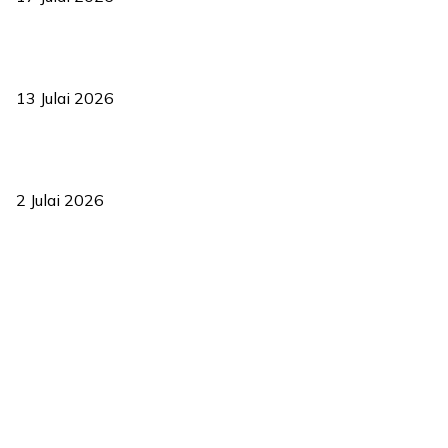
Sasar 70 peratus mahasiswa dapat kolej kediaman menjelang
2035
13 Julai 2026
‘Smart Lane’ kurangkan kesesakan hingga 50 peratus, terbukti
berkesan sejak 2023
2 Julai 2026