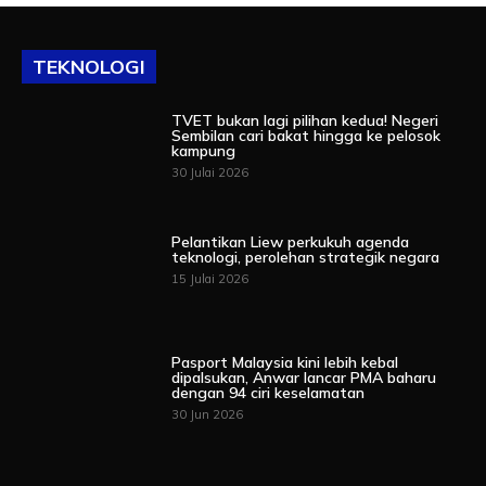
TEKNOLOGI
TVET bukan lagi pilihan kedua! Negeri
Sembilan cari bakat hingga ke pelosok
kampung
30 Julai 2026
Pelantikan Liew perkukuh agenda
teknologi, perolehan strategik negara
15 Julai 2026
Pasport Malaysia kini lebih kebal
dipalsukan, Anwar lancar PMA baharu
dengan 94 ciri keselamatan
30 Jun 2026