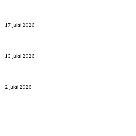
RUU statistik 2026 lulus, era baharu pengurusan data negara
bermula
17 Julai 2026
Sasar 70 peratus mahasiswa dapat kolej kediaman menjelang
2035
13 Julai 2026
‘Smart Lane’ kurangkan kesesakan hingga 50 peratus, terbukti
berkesan sejak 2023
2 Julai 2026