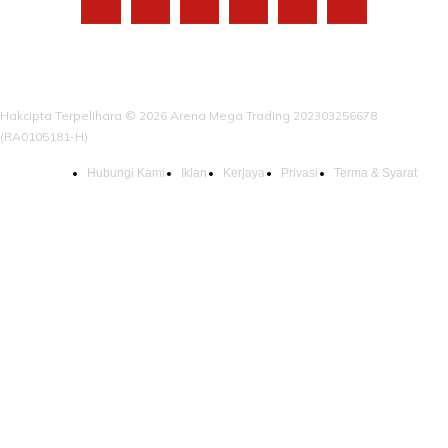
Hakcipta Terpelihara © 2026 Arena Mega Trading 202303256678
(RA0105181-H)
Hubungi Kami
Iklan
Kerjaya
Privasi
Terma & Syarat