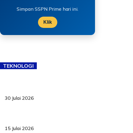
Simpan SSPN Prime hari ini.
Klik
TEKNOLOGI
TVET bukan lagi pilihan kedua! Negeri Sembilan cari bakat hingga
ke pelosok kampung
30 Julai 2026
Pelantikan Liew perkukuh agenda teknologi, perolehan strategik
negara
15 Julai 2026