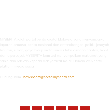
LEBIH DARI SEKADAR BERITA!
MYBERITA ialah portal berita digital Malaysia yang menyampaikan
laporan semasa, berita nasional dan antarabangsa, politik, jenayah,
hiburan, sukan, gaya hidup serta isu-isu tular dengan pantas, tepat
dan dipercayai. MYBERITA komited menyampaikan maklumat yang
sahih dan relevan kepada masyarakat melalui laman web serta
platform media sosial.
Hubungi kami:
newsroom@portalmyberita.com
IKUTI KAMI