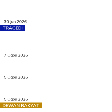
Pasport Malaysia kini lebih kebal dipalsukan, Anwar lancar PMA
baharu dengan 94 ciri keselamatan
30 Jun 2026
TRAGEDI
Tiga anggota polis maut ketika bantu rakan terkena renjatan
elektrik
7 Ogos 2026
PERHILITAN pantau gajah dengan dron, elak kemalangan berulang
5 Ogos 2026
Dua pelajar maut, tercampak ke laluan bertentangan di Temerloh
5 Ogos 2026
DEWAN RAKYAT