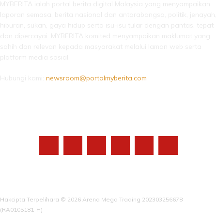
MYBERITA ialah portal berita digital Malaysia yang menyampaikan
laporan semasa, berita nasional dan antarabangsa, politik, jenayah,
hiburan, sukan, gaya hidup serta isu-isu tular dengan pantas, tepat
dan dipercayai. MYBERITA komited menyampaikan maklumat yang
sahih dan relevan kepada masyarakat melalui laman web serta
platform media sosial.
Hubungi kami:
newsroom@portalmyberita.com
IKUTI KAMI
Hakcipta Terpelihara © 2026 Arena Mega Trading 202303256678
(RA0105181-H)