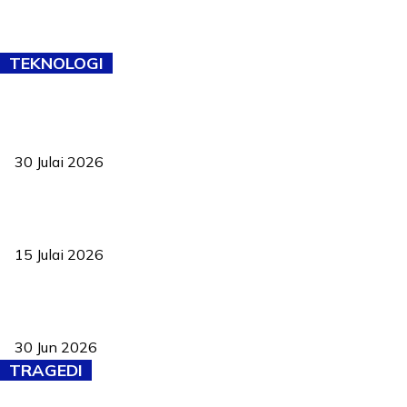
TEKNOLOGI
TVET bukan lagi pilihan kedua! Negeri Sembilan cari bakat hingga
ke pelosok kampung
30 Julai 2026
Pelantikan Liew perkukuh agenda teknologi, perolehan strategik
negara
15 Julai 2026
Pasport Malaysia kini lebih kebal dipalsukan, Anwar lancar PMA
baharu dengan 94 ciri keselamatan
30 Jun 2026
TRAGEDI