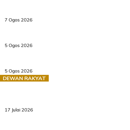
Tiga anggota polis maut ketika bantu rakan terkena renjatan
elektrik
7 Ogos 2026
PERHILITAN pantau gajah dengan dron, elak kemalangan berulang
5 Ogos 2026
Dua pelajar maut, tercampak ke laluan bertentangan di Temerloh
5 Ogos 2026
DEWAN RAKYAT
RUU statistik 2026 lulus, era baharu pengurusan data negara
bermula
17 Julai 2026
Sasar 70 peratus mahasiswa dapat kolej kediaman menjelang