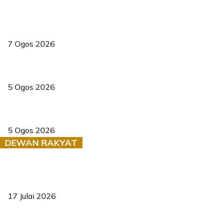
Tiga anggota polis maut ketika bantu rakan terkena renjatan
elektrik
7 Ogos 2026
PERHILITAN pantau gajah dengan dron, elak kemalangan berulang
5 Ogos 2026
Dua pelajar maut, tercampak ke laluan bertentangan di Temerloh
5 Ogos 2026
DEWAN RAKYAT
RUU statistik 2026 lulus, era baharu pengurusan data negara
bermula
17 Julai 2026