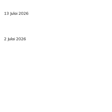
Sasar 70 peratus mahasiswa dapat kolej kediaman menjelang
2035
13 Julai 2026
‘Smart Lane’ kurangkan kesesakan hingga 50 peratus, terbukti
berkesan sejak 2023
2 Julai 2026