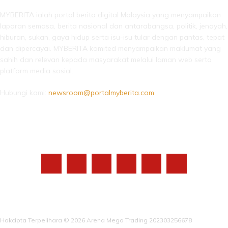
MYBERITA ialah portal berita digital Malaysia yang menyampaikan
laporan semasa, berita nasional dan antarabangsa, politik, jenayah,
hiburan, sukan, gaya hidup serta isu-isu tular dengan pantas, tepat
dan dipercayai. MYBERITA komited menyampaikan maklumat yang
sahih dan relevan kepada masyarakat melalui laman web serta
platform media sosial.
Hubungi kami:
newsroom@portalmyberita.com
IKUTI KAMI
Hakcipta Terpelihara © 2026 Arena Mega Trading 202303256678