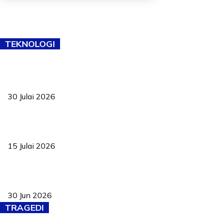
TEKNOLOGI
TVET bukan lagi pilihan kedua! Negeri Sembilan cari bakat hingga
ke pelosok kampung
30 Julai 2026
Pelantikan Liew perkukuh agenda teknologi, perolehan strategik
negara
15 Julai 2026
Pasport Malaysia kini lebih kebal dipalsukan, Anwar lancar PMA
baharu dengan 94 ciri keselamatan
30 Jun 2026
TRAGEDI