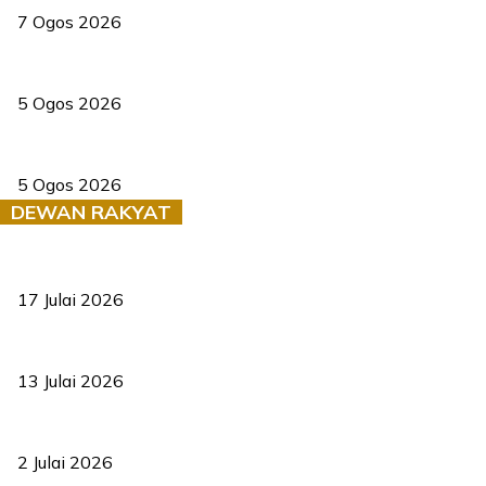
7 Ogos 2026
PERHILITAN pantau gajah dengan dron, elak kemalangan berulang
5 Ogos 2026
Dua pelajar maut, tercampak ke laluan bertentangan di Temerloh
5 Ogos 2026
DEWAN RAKYAT
RUU statistik 2026 lulus, era baharu pengurusan data negara ber
17 Julai 2026
Sasar 70 peratus mahasiswa dapat kolej kediaman menjelang 203
13 Julai 2026
‘Smart Lane’ kurangkan kesesakan hingga 50 peratus, terbukti be
2 Julai 2026