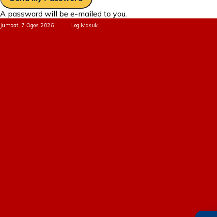
A password will be e-mailed to you.
Jumaat, 7 Ogos 2026
Log Masuk