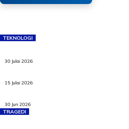
TEKNOLOGI
TVET bukan lagi pilihan kedua! Negeri Sembilan cari bakat hingg
30 Julai 2026
Pelantikan Liew perkukuh agenda teknologi, perolehan strategik 
15 Julai 2026
Pasport Malaysia kini lebih kebal dipalsukan, Anwar lancar PMA b
30 Jun 2026
TRAGEDI
Tiga anggota polis maut ketika bantu rakan terkena renjatan elek