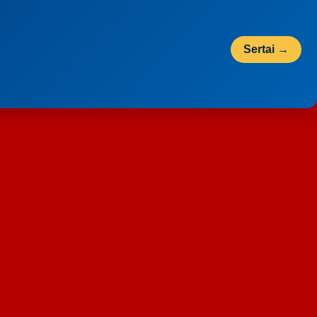
Sertai →