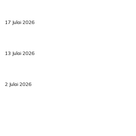
RUU statistik 2026 lulus, era baharu pengurusan data negara
bermula
17 Julai 2026
Sasar 70 peratus mahasiswa dapat kolej kediaman menjelang
2035
13 Julai 2026
‘Smart Lane’ kurangkan kesesakan hingga 50 peratus, terbukti
berkesan sejak 2023
2 Julai 2026