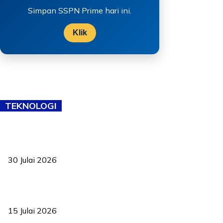
Simpan SSPN Prime hari ini.
Klik
TEKNOLOGI
TVET bukan lagi pilihan kedua! Negeri Sembilan cari bakat hingga
ke pelosok kampung
30 Julai 2026
Pelantikan Liew perkukuh agenda teknologi, perolehan strategik
negara
15 Julai 2026