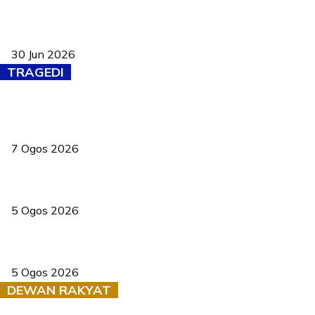
Pasport Malaysia kini lebih kebal dipalsukan, Anwar lancar PMA
baharu dengan 94 ciri keselamatan
30 Jun 2026
TRAGEDI
Tiga anggota polis maut ketika bantu rakan terkena renjatan
elektrik
7 Ogos 2026
PERHILITAN pantau gajah dengan dron, elak kemalangan berulang
5 Ogos 2026
Dua pelajar maut, tercampak ke laluan bertentangan di Temerloh
5 Ogos 2026
DEWAN RAKYAT