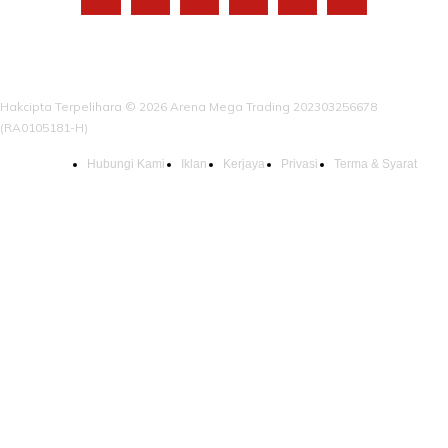
Hakcipta Terpelihara © 2026 Arena Mega Trading 202303256678
(RA0105181-H)
Hubungi Kami
Iklan
Kerjaya
Privasi
Terma & Syarat