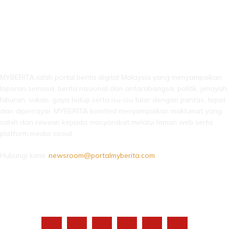
LEBIH DARI SEKADAR BERITA!
MYBERITA ialah portal berita digital Malaysia yang menyampaikan
laporan semasa, berita nasional dan antarabangsa, politik, jenayah,
hiburan, sukan, gaya hidup serta isu-isu tular dengan pantas, tepat
dan dipercayai. MYBERITA komited menyampaikan maklumat yang
sahih dan relevan kepada masyarakat melalui laman web serta
platform media sosial.
Hubungi kami:
newsroom@portalmyberita.com
IKUTI KAMI