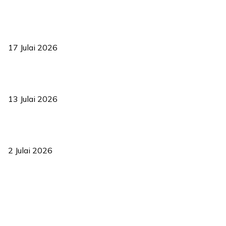
RUU statistik 2026 lulus, era baharu pengurusan data negara
bermula
17 Julai 2026
Sasar 70 peratus mahasiswa dapat kolej kediaman menjelang
2035
13 Julai 2026
‘Smart Lane’ kurangkan kesesakan hingga 50 peratus, terbukti
berkesan sejak 2023
2 Julai 2026