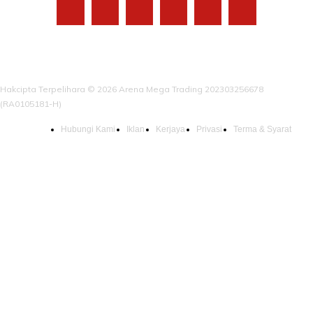
Hakcipta Terpelihara © 2026 Arena Mega Trading 202303256678
(RA0105181-H)
Hubungi Kami
Iklan
Kerjaya
Privasi
Terma & Syarat