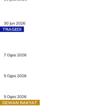
Pasport Malaysia kini lebih kebal dipalsukan, Anwar lancar PMA
baharu dengan 94 ciri keselamatan
30 Jun 2026
TRAGEDI
Tiga anggota polis maut ketika bantu rakan terkena renjatan
elektrik
7 Ogos 2026
PERHILITAN pantau gajah dengan dron, elak kemalangan berulang
5 Ogos 2026
Dua pelajar maut, tercampak ke laluan bertentangan di Temerloh
5 Ogos 2026
DEWAN RAKYAT