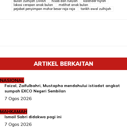
bulan zulhijah 1446h
hisab dan rukyah
kalender hijrah
lokasi cerapan anak bulan
melihat anak bulan
pejabat penyimpan mohor besar raja raja
tarikh awal zulhijah
ARTIKEL BERKAITAN
NASIONAL
Faizal, Zaifulbahri, Mustapha mendahului istiadat angkat
sumpah EXCO Negeri Sembilan
7 Ogos 2026
MAHKAMAH
Ismail Sabri didakwa pagi ini
7 Ogos 2026