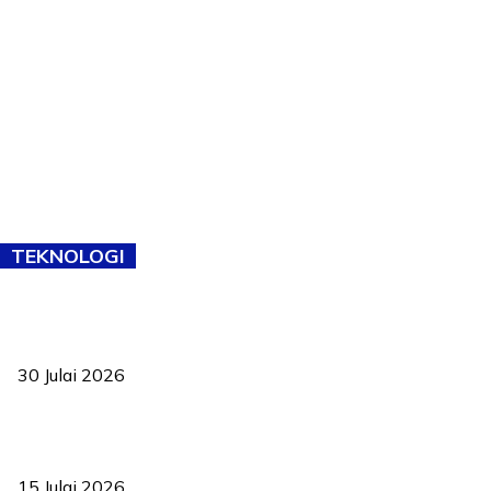
TEKNOLOGI
TVET bukan lagi pilihan kedua! Negeri Sembilan cari bakat hingga
ke pelosok kampung
30 Julai 2026
Pelantikan Liew perkukuh agenda teknologi, perolehan strategik
negara
15 Julai 2026