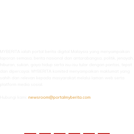
LEBIH DARI SEKADAR BERITA!
MYBERITA ialah portal berita digital Malaysia yang menyampaikan
laporan semasa, berita nasional dan antarabangsa, politik, jenayah,
hiburan, sukan, gaya hidup serta isu-isu tular dengan pantas, tepat
dan dipercayai. MYBERITA komited menyampaikan maklumat yang
sahih dan relevan kepada masyarakat melalui laman web serta
platform media sosial.
Hubungi kami:
newsroom@portalmyberita.com
IKUTI KAMI