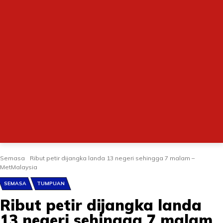
Semasa
Ribut petir dijangka landa 13 negeri sehingga 7 malam –
MetMalaysia
SEMASA
TUMPUAN
Ribut petir dijangka landa
13 negeri sehingga 7 malam