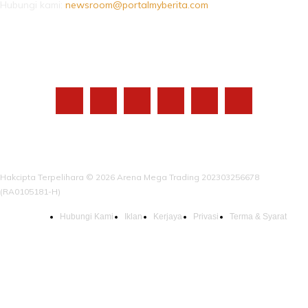
Hubungi kami:
newsroom@portalmyberita.com
IKUTI KAMI
Hakcipta Terpelihara © 2026 Arena Mega Trading 202303256678
(RA0105181-H)
Hubungi Kami
Iklan
Kerjaya
Privasi
Terma & Syarat