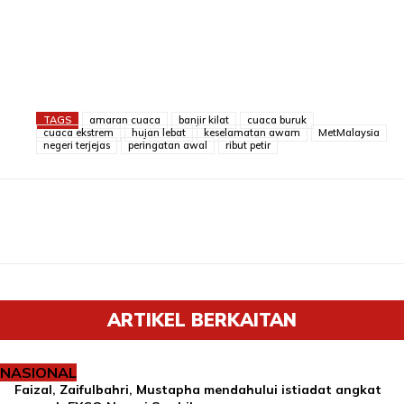
TAGS
amaran cuaca
banjir kilat
cuaca buruk
cuaca ekstrem
hujan lebat
keselamatan awam
MetMalaysia
negeri terjejas
peringatan awal
ribut petir
ARTIKEL BERKAITAN
NASIONAL
Faizal, Zaifulbahri, Mustapha mendahului istiadat angkat