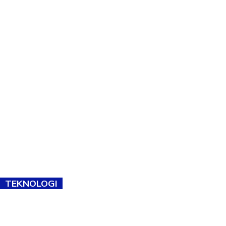
TEKNOLOGI
TVET bukan lagi pilihan kedua! Negeri Sembilan cari bakat hingga
ke pelosok kampung