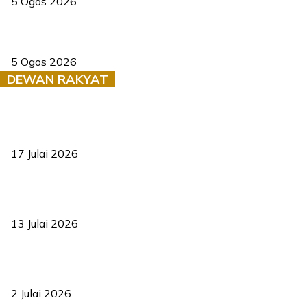
5 Ogos 2026
Dua pelajar maut, tercampak ke laluan bertentangan di Temerloh
5 Ogos 2026
DEWAN RAKYAT
RUU statistik 2026 lulus, era baharu pengurusan data negara
bermula
17 Julai 2026
Sasar 70 peratus mahasiswa dapat kolej kediaman menjelang
2035
13 Julai 2026
‘Smart Lane’ kurangkan kesesakan hingga 50 peratus, terbukti
berkesan sejak 2023
2 Julai 2026