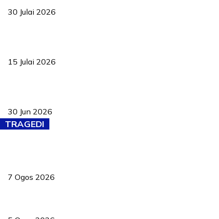
30 Julai 2026
Pelantikan Liew perkukuh agenda teknologi, perolehan strategik
negara
15 Julai 2026
Pasport Malaysia kini lebih kebal dipalsukan, Anwar lancar PMA
baharu dengan 94 ciri keselamatan
30 Jun 2026
TRAGEDI
Tiga anggota polis maut ketika bantu rakan terkena renjatan
elektrik
7 Ogos 2026
PERHILITAN pantau gajah dengan dron, elak kemalangan berulang