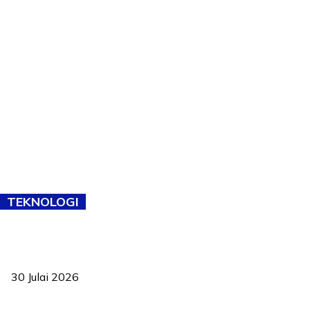
TEKNOLOGI
TVET bukan lagi pilihan kedua! Negeri Sembilan cari bakat hingga
ke pelosok kampung
30 Julai 2026