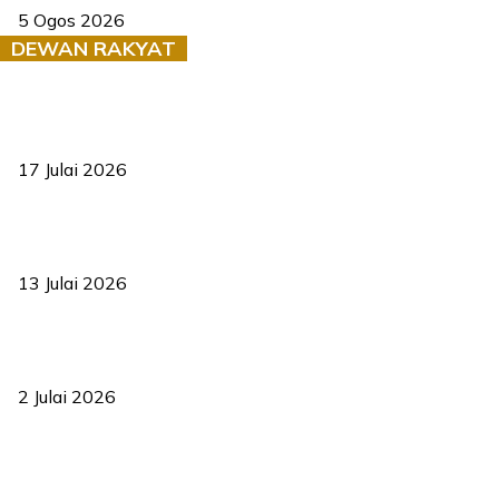
5 Ogos 2026
DEWAN RAKYAT
RUU statistik 2026 lulus, era baharu pengurusan data negara
bermula
17 Julai 2026
Sasar 70 peratus mahasiswa dapat kolej kediaman menjelang
2035
13 Julai 2026
‘Smart Lane’ kurangkan kesesakan hingga 50 peratus, terbukti
berkesan sejak 2023
2 Julai 2026