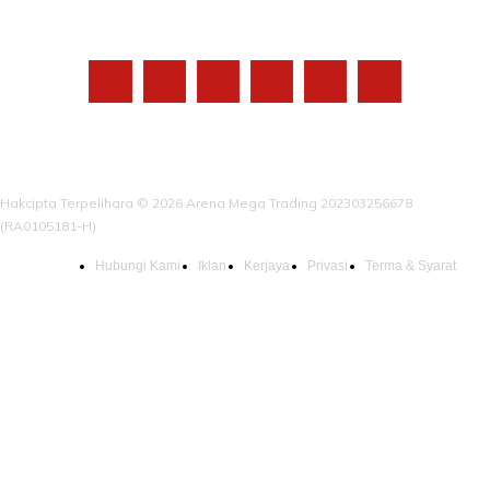
IKUTI KAMI
Hakcipta Terpelihara © 2026 Arena Mega Trading 202303256678
(RA0105181-H)
Hubungi Kami
Iklan
Kerjaya
Privasi
Terma & Syarat