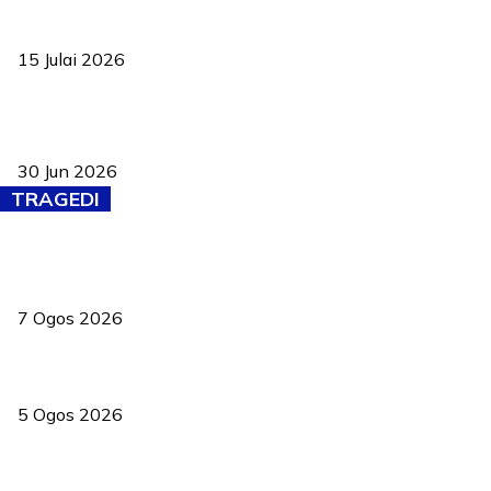
Pelantikan Liew perkukuh agenda teknologi, perolehan strategik
negara
15 Julai 2026
Pasport Malaysia kini lebih kebal dipalsukan, Anwar lancar PMA
baharu dengan 94 ciri keselamatan
30 Jun 2026
TRAGEDI
Tiga anggota polis maut ketika bantu rakan terkena renjatan
elektrik
7 Ogos 2026
PERHILITAN pantau gajah dengan dron, elak kemalangan berulang
5 Ogos 2026
Dua pelajar maut, tercampak ke laluan bertentangan di Temerloh