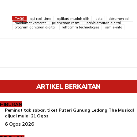
TAGS
api real-time
aplikasi mudah alih
dctc
dokumen sah
maklumat korporat
pelancaran rasmi
perkhidmatan digital
program ganjaran digital
raffcomm technologies
ssm e-info
ARTIKEL BERKAITAN
HIBURAN
Peminat tak sabar, tiket Puteri Gunung Ledang The Musical
dijual mulai 21 Ogos
6 Ogos 2026