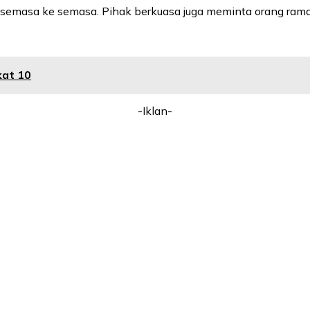
ri semasa ke semasa. Pihak berkuasa juga meminta orang ram
kat 10
-Iklan-