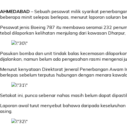
AHMEDABAD
– Sebuah pesawat milik syarikat penerbanga
beberapa minit selepas berlepas, menurut laporan saluran b
Pesawat jenis Boeing 787 itu membawa seramai 232 penumpan
tebal dilaporkan kelihatan menjulang dari kawasan Dharpur,
Pasukan bomba dan unit tindak balas kecemasan dilaporkan
dijalankan, namun belum ada pengesahan rasmi mengenai ju
Menurut kenyataan Direktorat Jeneral Penerbangan Awam I
berlepas sebelum terputus hubungan dengan menara kawalan 
Setakat ini, punca sebenar nahas masih belum dapat dipast
Laporan awal turut menyebut bahawa daripada keseluruha
asing.