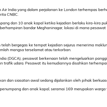
n Air India yang dalam perjalanan ke London terhempas be
erita CNBC.
g dan 10 anak kapal ketika kejadian berlaku kira-kira puk
 berhampiran bandar Meghaninagar, lokasi di mana pesawat i
 telah bergegas ke tempat kejadian sejurus menerima maklu
mlah mangsa terselamat atau terkorban.
ndia (DGCA), pesawat berkenaan telah mengeluarkan pangg
trafik udara. Pesawat itu kemudiannya disahkan terhempas 
ikan dan siasatan awal sedang dijalankan oleh pihak berkua
n penumpang dan anak kapal, seramai 169 merupakan warga