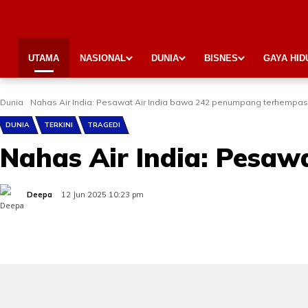
UTAMA
NASIONAL
DUNIA
BISNES
GAYA HID
Dunia
Nahas Air India: Pesawat Air India bawa 242 penumpang terhempas
DUNIA
TERKINI
TRAGEDI
Nahas Air India: Pesa
Deepa
12 Jun 2025 10:23 pm
Share