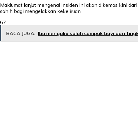
Maklumat lanjut mengenai insiden ini akan dikemas kini da
sahih bagi mengelakkan kekeliruan.
67
BACA JUGA:
Ibu mengaku salah campak bayi dari ting