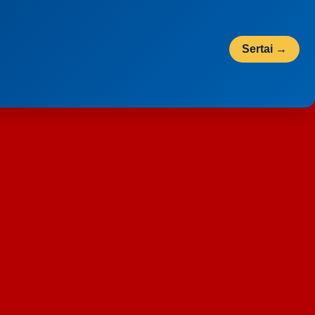
Sertai →