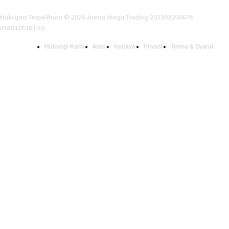
Hakcipta Terpelihara © 2026 Arena Mega Trading 202303256678
(RA0105181-H)
Hubungi Kami
Iklan
Kerjaya
Privasi
Terma & Syarat