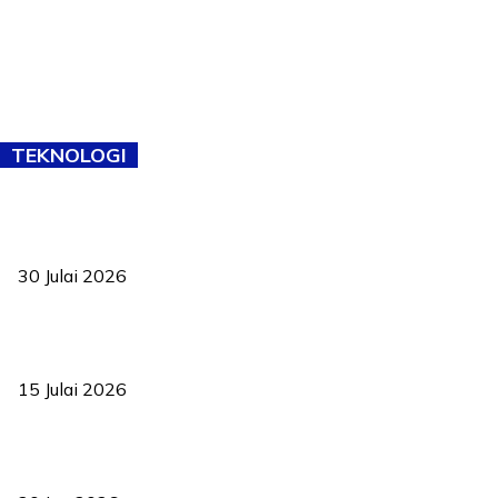
TEKNOLOGI
TVET bukan lagi pilihan kedua! Negeri Sembilan cari bakat hingga
ke pelosok kampung
30 Julai 2026
Pelantikan Liew perkukuh agenda teknologi, perolehan strategik
negara
15 Julai 2026
Pasport Malaysia kini lebih kebal dipalsukan, Anwar lancar PMA
baharu dengan 94 ciri keselamatan