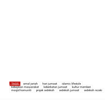
TAGS
amal jariah
hari jumaat
islamic lifestyle
kebajikan masyarakat
keberkatan jumaat
kultur memberi
masjid komuniti
projek sedekah
sedekah jumaat
sedekah rezeki