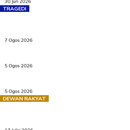
30 Jun 2026
TRAGEDI
Tiga anggota polis maut ketika bantu rakan terkena renjatan
elektrik
7 Ogos 2026
PERHILITAN pantau gajah dengan dron, elak kemalangan berulang
5 Ogos 2026
Dua pelajar maut, tercampak ke laluan bertentangan di Temerloh
5 Ogos 2026
DEWAN RAKYAT
RUU statistik 2026 lulus, era baharu pengurusan data negara
bermula