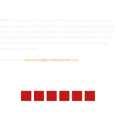
LEBIH DARI SEKADAR BERITA!
MYBERITA ialah portal berita digital Malaysia yang menyampaikan
laporan semasa, berita nasional dan antarabangsa, politik, jenayah,
hiburan, sukan, gaya hidup serta isu-isu tular dengan pantas, tepat
dan dipercayai. MYBERITA komited menyampaikan maklumat yang
sahih dan relevan kepada masyarakat melalui laman web serta
platform media sosial.
Hubungi kami:
newsroom@portalmyberita.com
IKUTI KAMI