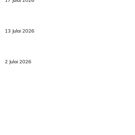
17 Julai 2026
Sasar 70 peratus mahasiswa dapat kolej kediaman menjelang
2035
13 Julai 2026
‘Smart Lane’ kurangkan kesesakan hingga 50 peratus, terbukti
berkesan sejak 2023
2 Julai 2026