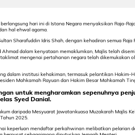
berlangsung hari ini di Istana Negara menyaksikan Raja-Ra
dan hal ehwal agama.
ultan Sharafuddin Idris Shah, dengan kehadiran semua Raja P
d Ahmad dalam kenyataan memaklumkan, Majlis telah disemb
la taklimat mengenai pertahanan negara telah dikemukakan o
 penting dalam institusi kehakiman, termasuk pelantikan H
 Presiden Mahkamah Rayuan dan Hakim Besar Mahkamah Tin
dangan untuk mengharamkan sepenuhnya penj
jelas Syed Danial.
ukum daripada Mesyuarat Jawatankuasa Muzakarah Majlis Ke
 Tahun 2025.
nai keperluan mendaftar perkahwinan melibatkan pelarian d
ara berpusat sebagaimana diputuskan Jemaah Menteri.