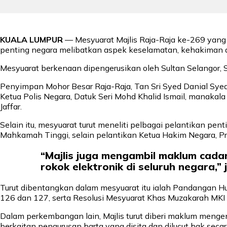
KUALA LUMPUR
— Mesyuarat Majlis Raja-Raja ke-269 yang 
penting negara melibatkan aspek keselamatan, kehakiman 
Mesyuarat berkenaan dipengerusikan oleh Sultan Selangor, S
Penyimpan Mohor Besar Raja-Raja, Tan Sri Syed Danial Sye
Ketua Polis Negara, Datuk Seri Mohd Khalid Ismail, manaka
Jaffar.
Selain itu, mesyuarat turut meneliti pelbagai pelantikan
Mahkamah Tinggi, selain pelantikan Ketua Hakim Negara,
“Majlis juga mengambil maklum ca
rokok elektronik di seluruh negara,” 
Turut dibentangkan dalam mesyuarat itu ialah Pandangan H
126 dan 127, serta Resolusi Mesyuarat Khas Muzakarah MKI
Dalam perkembangan lain, Majlis turut diberi maklum menge
berkaitan pengurusan harta yang disita dan dilucut hak sec