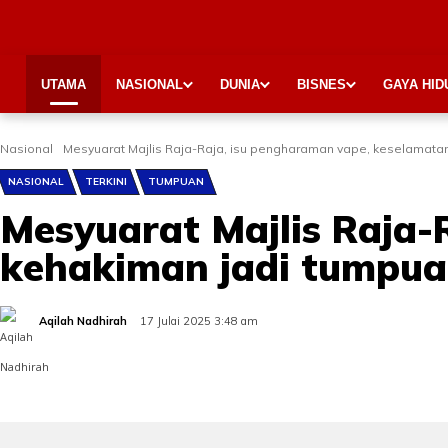
UTAMA
NASIONAL
DUNIA
BISNES
GAYA HID
Nasional
Mesyuarat Majlis Raja-Raja, isu pengharaman vape, keselamata
NASIONAL
TERKINI
TUMPUAN
Mesyuarat Majlis Raja-
kehakiman jadi tumpu
Aqilah Nadhirah
17 Julai 2025 3:48 am
Share