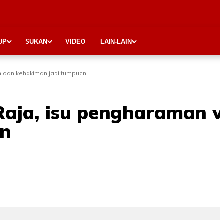
UP
SUKAN
VIDEO
LAIN-LAIN
n dan kehakiman jadi tumpuan
Raja, isu pengharaman 
an