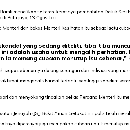
i Ramli menafikan sekeras-kerasnya pembabitan Datuk Seri I
di Putrajaya, 13 Ogos lalu.
Menteri dan bekas Menteri Kesihatan itu sebagai satu cubaa
kandal yang sedang diteliti, tiba-tiba mun
 ini adalah usaha untuk mengalih perhatian. 
n ia memang cubaan menutup isu sebenar,” k
alah siapa sebenarnya dalang serangan dan individu yang me
maklumat mengenai skandal tertentu seminggu sebelum sera
abri dan menyokong tindakan bekas Perdana Menteri itu mem
Siasatan Jenayah (JSJ) Bukit Aman. Setakat ini, polis telah 
naknya dipercayai juga merupakan cubaan untuk menutup mu