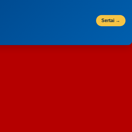
Sertai →