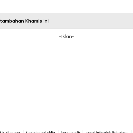
 tambahan Khamis ini
-Iklan-
sj bukit aman
khairy jamaluddin
laporan polis
pusat beli-belah Putrajaya