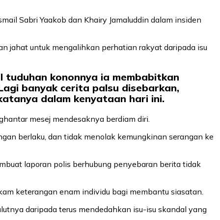
smail Sabri Yaakob dan Khairy Jamaluddin dalam insiden
n jahat untuk mengalihkan perhatian rakyat daripada isu
cul tuduhan kononnya ia membabitkan
Lagi banyak cerita palsu disebarkan,
atanya dalam kenyataan hari ini.
nghantar mesej mendesaknya berdiam diri.
ngan berlaku, dan tidak menolak kemungkinan serangan ke
buat laporan polis berhubung penyebaran berita tidak
merakam keterangan enam individu bagi membantu siasatan.
lutnya daripada terus mendedahkan isu-isu skandal yang