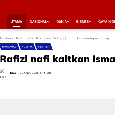
UTAMA
NASIONAL
DUNIA
BISNES
GAYA HID
Nasional
Rafizi nafi kaitkan Ismail Sabri, KJ dalam kes serangan anaknya
NASIONAL
POLITIK
SEMASA
Rafizi nafi kaitkan Ism
Ezza
20 Ogos 2025 5:48 pm
Share