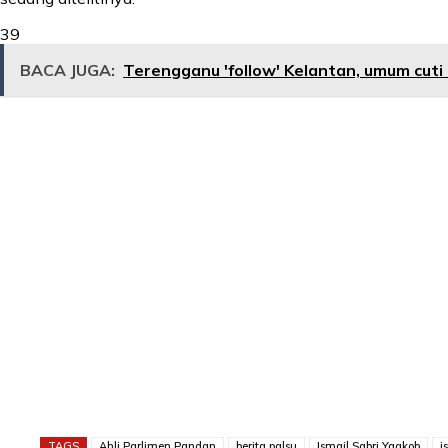
39
BACA JUGA:
Terengganu 'follow' Kelantan, umum cuti
TAGS
Ahli Parlimen Pandan
berita palsu
Ismail Sabri Yaakob
j