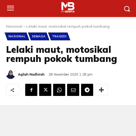
Nasional
Lelaki maut, motosikal rempuh pokok tumbang
NASIONAL
SEMASA
TRAGEDI
Lelaki maut, motosikal
rempuh pokok tumbang
Aqilah Nadhirah
28 November 2025 1:28 pm