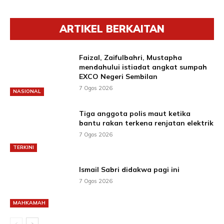
ARTIKEL BERKAITAN
Faizal, Zaifulbahri, Mustapha
mendahului istiadat angkat sumpah
EXCO Negeri Sembilan
7 Ogos 2026
NASIONAL
Tiga anggota polis maut ketika
bantu rakan terkena renjatan elektrik
7 Ogos 2026
TERKINI
Ismail Sabri didakwa pagi ini
7 Ogos 2026
MAHKAMAH