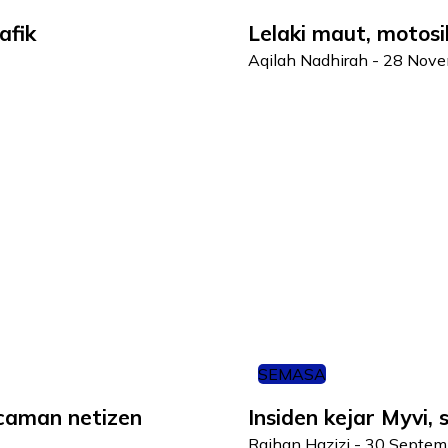
afik
Lelaki maut, motos
Aqilah Nadhirah
-
28 Nove
SEMASA
caman netizen
Insiden kejar Myvi,
Raihan Hazizi
-
30 Septem