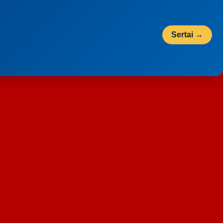
Sertai →