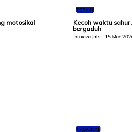
TERKINI
g motosikal
Kecoh waktu sahur,
bergaduh
Jafnieza Jafri
-
15 Mac 202
NASIONAL