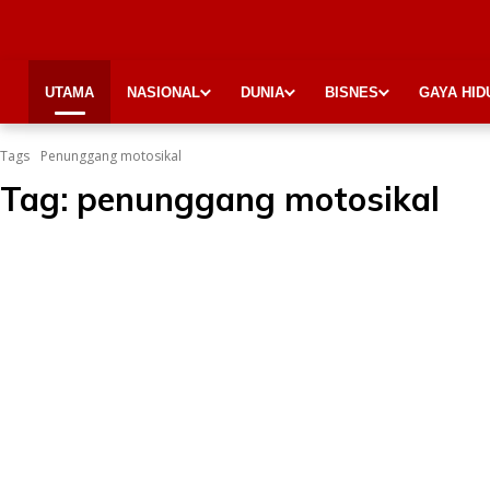
UTAMA
NASIONAL
DUNIA
BISNES
GAYA HID
Tags
Penunggang motosikal
Tag:
penunggang motosikal