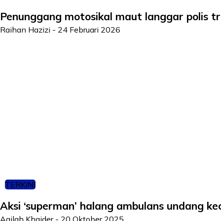
Penunggang motosikal maut langgar polis tr
Raihan Hazizi
-
24 Februari 2026
TERKINI
Aksi ‘superman’ halang ambulans undang ke
Aqilah Khaider
-
20 Oktober 2025