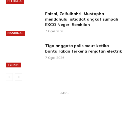
PELBAGAI
Faizal, Zaifulbahri, Mustapha
mendahului istiadat angkat sumpah
EXCO Negeri Sembilan
7 Ogos 2026
NASIONAL
Tiga anggota polis maut ketika
bantu rakan terkena renjatan elektrik
7 Ogos 2026
TERKINI
-Iklan-