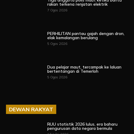
Tiga anggota polis maut ketika bantu
rakan terkena renjatan elektrik
7 Ogos 2026
PERHILITAN pantau gajah dengan dron,
elak kemalangan berulang
5 Ogos 2026
Dua pelajar maut, tercampak ke laluan
bertentangan di Temerloh
5 Ogos 2026
DEWAN RAKYAT
RUU statistik 2026 lulus, era baharu
pengurusan data negara bermula