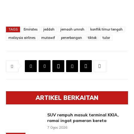
TAGS
Emirates
jeddah
jemaah umrah
konflik timur tengah
malaysia airlines
mutawif
penerbangan
tiktok
tular
ARTIKEL BERKAITAN
SUV rempuh masuk terminal KKIA,
ramai ingat pameran kereta
7 Ogos 2026