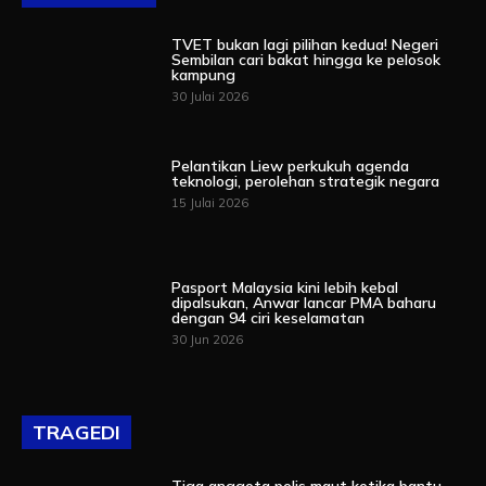
TVET bukan lagi pilihan kedua! Negeri
Sembilan cari bakat hingga ke pelosok
kampung
30 Julai 2026
Pelantikan Liew perkukuh agenda
teknologi, perolehan strategik negara
15 Julai 2026
Pasport Malaysia kini lebih kebal
dipalsukan, Anwar lancar PMA baharu
dengan 94 ciri keselamatan
30 Jun 2026
TRAGEDI