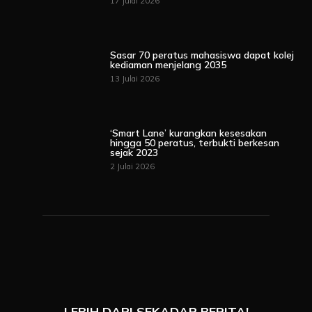
17 Julai 2026
Sasar 70 peratus mahasiswa dapat kolej
kediaman menjelang 2035
13 Julai 2026
‘Smart Lane’ kurangkan kesesakan
hingga 50 peratus, terbukti berkesan
sejak 2023
2 Julai 2026
LEBIH DARI SEKADAR BERITA!