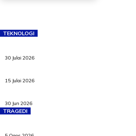
TEKNOLOGI
TVET bukan lagi pilihan kedua! Negeri Sembilan cari bakat hingg
30 Julai 2026
Pelantikan Liew perkukuh agenda teknologi, perolehan strategik 
15 Julai 2026
Pasport Malaysia kini lebih kebal dipalsukan, Anwar lancar PMA b
30 Jun 2026
TRAGEDI
PERHILITAN pantau gajah dengan dron, elak kemalangan berulang
5 Ogos 2026