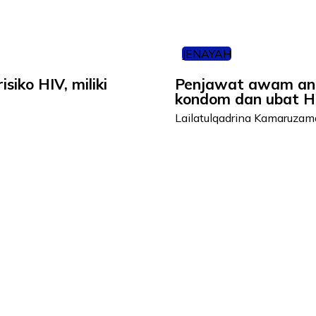
JENAYAH
iko HIV, miliki
Penjawat awam anta
kondom dan ubat H
Lailatulqadrina Kamaruza