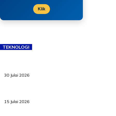
Klik
TEKNOLOGI
TVET bukan lagi pilihan kedua! Negeri Sembilan cari bakat hingga
ke pelosok kampung
30 Julai 2026
Pelantikan Liew perkukuh agenda teknologi, perolehan strategik
negara
15 Julai 2026