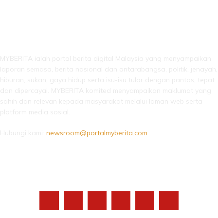
LEBIH DARI SEKADAR BERITA!
MYBERITA ialah portal berita digital Malaysia yang menyampaikan
laporan semasa, berita nasional dan antarabangsa, politik, jenayah,
hiburan, sukan, gaya hidup serta isu-isu tular dengan pantas, tepat
dan dipercayai. MYBERITA komited menyampaikan maklumat yang
sahih dan relevan kepada masyarakat melalui laman web serta
platform media sosial.
Hubungi kami:
newsroom@portalmyberita.com
IKUTI KAMI