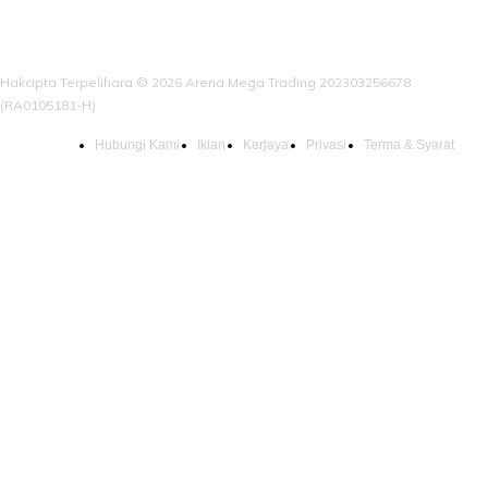
Hakcipta Terpelihara © 2026 Arena Mega Trading 202303256678
(RA0105181-H)
Hubungi Kami
Iklan
Kerjaya
Privasi
Terma & Syarat