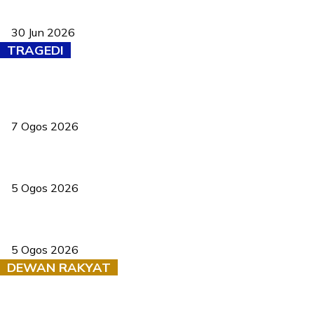
Pasport Malaysia kini lebih kebal dipalsukan, Anwar lancar PMA
baharu dengan 94 ciri keselamatan
30 Jun 2026
TRAGEDI
Tiga anggota polis maut ketika bantu rakan terkena renjatan
elektrik
7 Ogos 2026
PERHILITAN pantau gajah dengan dron, elak kemalangan berulang
5 Ogos 2026
Dua pelajar maut, tercampak ke laluan bertentangan di Temerloh
5 Ogos 2026
DEWAN RAKYAT
RUU statistik 2026 lulus, era baharu pengurusan data negara