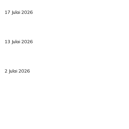
bermula
17 Julai 2026
Sasar 70 peratus mahasiswa dapat kolej kediaman menjelang
2035
13 Julai 2026
‘Smart Lane’ kurangkan kesesakan hingga 50 peratus, terbukti
berkesan sejak 2023
2 Julai 2026