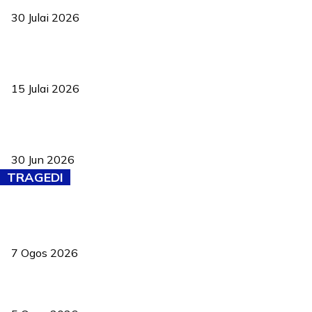
30 Julai 2026
Pelantikan Liew perkukuh agenda teknologi, perolehan strategik
negara
15 Julai 2026
Pasport Malaysia kini lebih kebal dipalsukan, Anwar lancar PMA
baharu dengan 94 ciri keselamatan
30 Jun 2026
TRAGEDI
Tiga anggota polis maut ketika bantu rakan terkena renjatan
elektrik
7 Ogos 2026
PERHILITAN pantau gajah dengan dron, elak kemalangan berulang