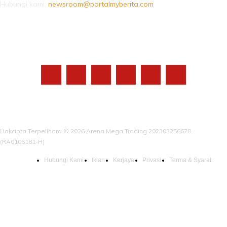
Hubungi kami:
newsroom@portalmyberita.com
IKUTI KAMI
Hakcipta Terpelihara © 2026 Arena Mega Trading 202303256678
(RA0105181-H)
Hubungi Kami
Iklan
Kerjaya
Privasi
Terma & Syarat