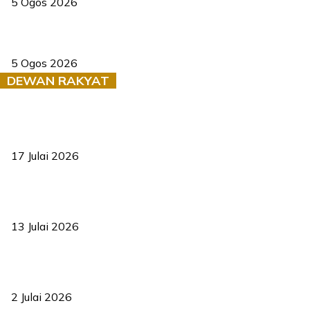
5 Ogos 2026
Dua pelajar maut, tercampak ke laluan bertentangan di Temerloh
5 Ogos 2026
DEWAN RAKYAT
RUU statistik 2026 lulus, era baharu pengurusan data negara
bermula
17 Julai 2026
Sasar 70 peratus mahasiswa dapat kolej kediaman menjelang
2035
13 Julai 2026
‘Smart Lane’ kurangkan kesesakan hingga 50 peratus, terbukti
berkesan sejak 2023
2 Julai 2026